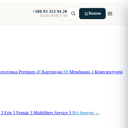
+380 93 313 94 20
Кошик
Пн-Пт 09:00-17:00
дготовка Premium
48
Картриджі
69
Мембрани
4
Комплектуючі
3
Erie
3
Pentair
3
Multifilters Service
3
Всі бренди →