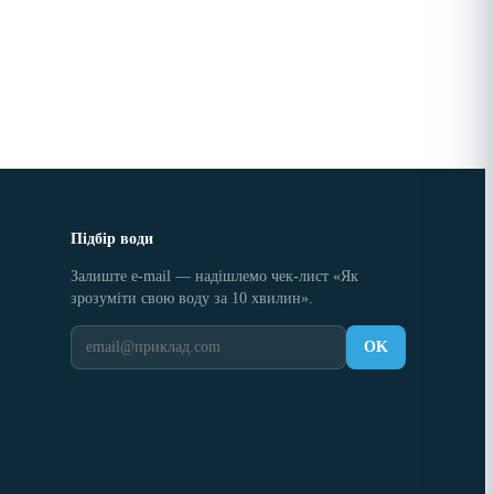
Підбір води
Залиште e-mail — надішлемо чек-лист «Як
зрозуміти свою воду за 10 хвилин».
OK