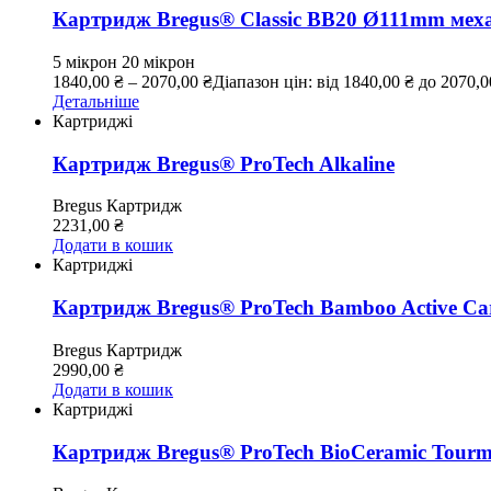
Картридж Bregus® Classic BB20 Ø111mm мех
5 мікрон
20 мікрон
1840,00
₴
–
2070,00
₴
Діапазон цін: від 1840,00 ₴ до 2070,0
Детальніше
Картриджі
Картридж Bregus® ProTech Alkaline
Bregus
Картридж
2231,00
₴
Додати в кошик
Картриджі
Картридж Bregus® ProTech Bamboo Active Ca
Bregus
Картридж
2990,00
₴
Додати в кошик
Картриджі
Картридж Bregus® ProTech BioCeramic Tourm