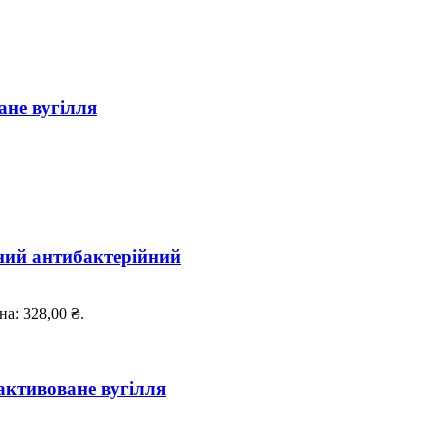
ане вугілля
ний антибактерійний
а: 328,00 ₴.
активоване вугілля