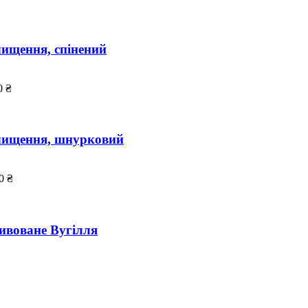
чищення, спінений
0 ₴
очищення, шнурковий
0 ₴
ивоване Вугілля