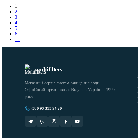
1
2
3
4
5
6
→
multifilters
Магазин і сервіс систем очищення води.
Офіційний представник Bregus в Україні з 1999
року.
+380 93 313 94 20