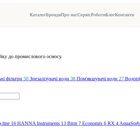
Каталог
Бренди
Про нас
Сервіс
Роботи
Блог
Контакти
йку до промислового осмосу.
ні фільтри
50
Знезалізувачі води
38
Пом'якшувачі води
27
Водопі
-line
16
HANNA Instruments
13
Birm
7
Economix
6
RX
4
AquaSorb