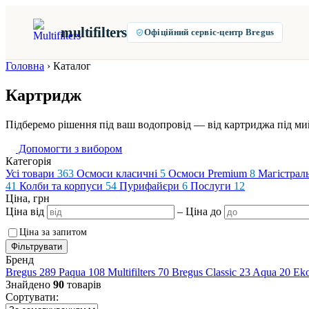
multifilters
Офіційний сервіс-центр Bregus
Головна
›
Каталог
Картридж
Підберемо рішення під ваш водопровід — від картриджа під ми
Допомогти з вибором
Категорія
Усі товари
363
Осмоси класичні
5
Осмоси Premium
8
Магістраль
41
Колби та корпуси
54
Пурифайєри
6
Послуги
12
Ціна, грн
Ціна від
–
Ціна до
Ціна за запитом
Фільтрувати
Бренд
Bregus
289
Paqua
108
Multifilters
70
Bregus Classic
23
Aqua
20
Eko
Знайдено
90
товарів
Сортувати: