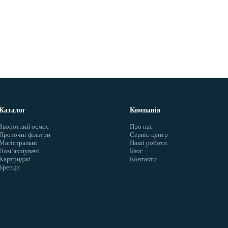
Каталог
Компанія
Зворотний осмос
Про нас
Проточні фільтри
Сервіс-центр
Магістральні
Наші роботи
Помʼякшувачі
Блог
Картриджі
Контакти
Бренди