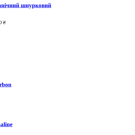
анічний шнурковий
0 ₴
rbon
aline