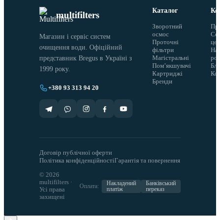
Каталог
Ко
multifilters
Зворотний
Пр
осмос
Сер
Магазин і сервіс систем
Проточні
це
очищення води. Офіційний
фільтри
На
Магістральні
ро
представник Bregus в Україні з
Помʼякшувачі
Бло
1999 року.
Картриджі
Ко
Бренди
+380 93 313 94 20
Договір публічної оферти
Політика конфіденційності
Гарантія та повернення
© 2026
multifilters ·
Накладений
Банківський
Оплата:
Усі права
платіж
переказ
захищені