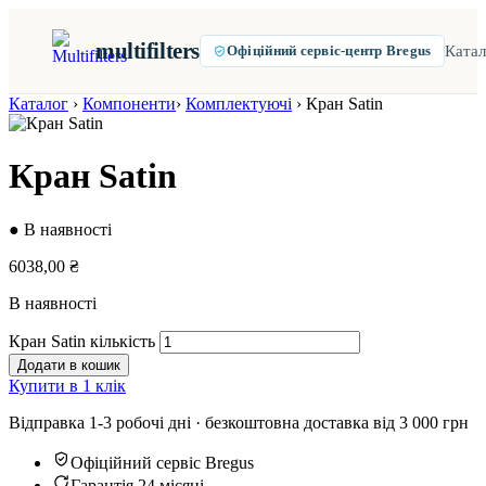
multifilters
Катал
Офіційний сервіс-центр Bregus
Каталог
›
Компоненти
›
Комплектуючі
›
Кран Satin
Кран Satin
● В наявності
6038,00
₴
В наявності
Кран Satin кількість
Додати в кошик
Купити в 1 клік
Відправка 1-3 робочі дні · безкоштовна доставка від 3 000 грн
Офіційний сервіс Bregus
Гарантія 24 місяці