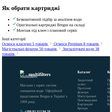
Як обрати картриджі
Безкоштовний підбір за аналізом води
Оригінальні картриджі Bregus на складі
Монтаж під ключ і плановий сервіс
Інші категорії
Осмоси класичні
5 товарів
Осмоси Premium
8 товарів
Магістральні фільтри
50 товарів
Знезалізувачі води
38
товарів
Каталог
Ко
multifilters
Зворотний
Пр
осмос
Сер
Магазин і сервіс систем
Проточні
це
очищення води. Офіційний
фільтри
На
Магістральні
ро
представник Bregus в Україні з
Помʼякшувачі
Бло
1999 року.
Картриджі
Ко
Бренди
+380 93 313 94 20