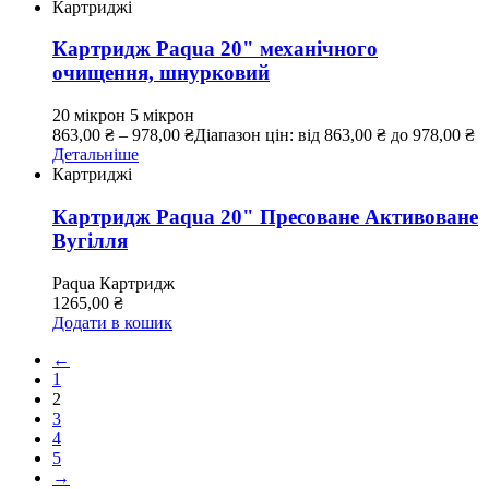
Картриджі
Картридж Paqua 20" механічного
очищення, шнурковий
20 мікрон
5 мікрон
863,00
₴
–
978,00
₴
Діапазон цін: від 863,00 ₴ до 978,00 ₴
Детальніше
Картриджі
Картридж Paqua 20" Пресоване Активоване
Вугілля
Paqua
Картридж
1265,00
₴
Додати в кошик
←
1
2
3
4
5
→