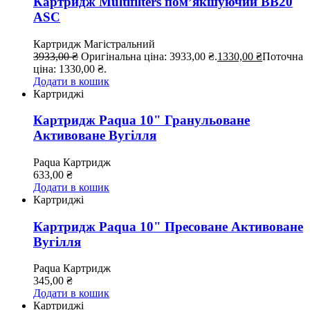
Картридж Multifilters пом’якшуючий BB20
ASC
Картридж
Магістральний
3933,00
₴
Оригінальна ціна: 3933,00 ₴.
1330,00
₴
Поточна
ціна: 1330,00 ₴.
Додати в кошик
Картриджі
Картридж Paqua 10" Гранульоване
Активоване Вугілля
Paqua
Картридж
633,00
₴
Додати в кошик
Картриджі
Картридж Paqua 10" Пресоване Активоване
Вугілля
Paqua
Картридж
345,00
₴
Додати в кошик
Картриджі