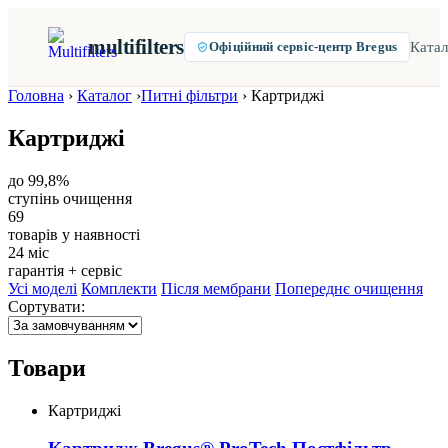
multifilters
Катал
Офіційний сервіс-центр Bregus
Головна
›
Каталог
›
Питні фільтри
›
Картриджі
Картриджі
до 99,8%
ступінь очищення
69
товарів у наявності
24 міс
гарантія + сервіс
Усі моделі
Комплекти
Після мембрани
Попереднє очищення
Сортувати:
Товари
Картриджі