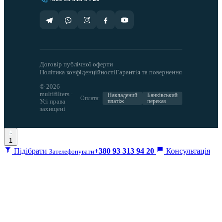
Договір публічної оферти
Політика конфіденційності
Гарантія та повернення
© 2026
multifilters ·
Накладений
Банківський
Оплата:
Усі права
платіж
переказ
захищені
1
Підібрати
+380 93 313 94 20
Консультація
Зателефонувати