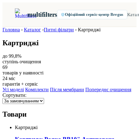
multifilters
Катал
Офіційний сервіс-центр Bregus
Головна
›
Каталог
›
Питні фільтри
›
Картриджі
Картриджі
до 99,8%
ступінь очищення
69
товарів у наявності
24 міс
гарантія + сервіс
Усі моделі
Комплекти
Після мембрани
Попереднє очищення
Сортувати:
Товари
Картриджі