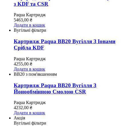
з KDF та CSR
Paqua
Картридж
5463,00
₴
Додати в кошик
Вугільні фільтри
Картридж Paqua BB20 Вугілля З Іонами
Срібла KDF
Paqua
Картридж
4255,00
₴
Додати в кошик
ВВ20 з пом'якшенням
Картридж Paqua BB20 Вугілля З
Йонообмінною Смолою CSR
Paqua
Картридж
4232,00
₴
Додати в кошик
Акція
Вугільні фільтри