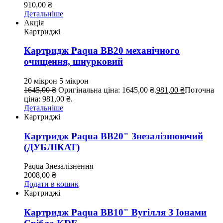
910,00
₴
Детальніше
Акція
Картриджі
Картридж Paqua BB20 механічного
очищення, шнурковий
20 мікрон
5 мікрон
1645,00
₴
Оригінальна ціна: 1645,00 ₴.
981,00
₴
Поточна
ціна: 981,00 ₴.
Детальніше
Картриджі
Картридж Paqua BB20" Знезалізнюючий
(ДУБЛІКАТ)
Paqua
Знезалізнення
2008,00
₴
Додати в кошик
Картриджі
Картридж Paqua ВВ10" Вугілля З Іонами