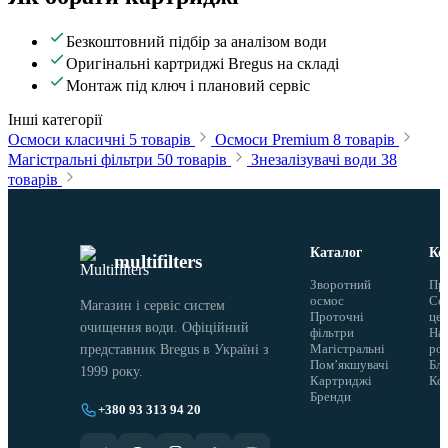
Безкоштовний підбір за аналізом води
Оригінальні картриджі Bregus на складі
Монтаж під ключ і плановий сервіс
Інші категорії
Осмоси класичні
5 товарів
Осмоси Premium
8 товарів
Магістральні фільтри
50 товарів
Знезалізувачі води
38
товарів
Каталог
Ко
multifilters
Зворотний
Пр
осмос
Сер
Магазин і сервіс систем
Проточні
це
очищення води. Офіційний
фільтри
На
Магістральні
ро
представник Bregus в Україні з
Помʼякшувачі
Бло
1999 року.
Картриджі
Ко
Бренди
+380 93 313 94 20