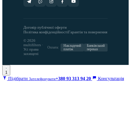
Договір публічної оферти
Політика конфіденційності
Гарантія та повернення
© 2026
multifilters ·
Накладений
Банківський
Оплата:
Усі права
платіж
переказ
захищені
1
Підібрати
+380 93 313 94 20
Консультація
Зателефонувати