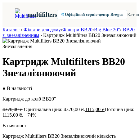
multifilters
Катал
Офіційний сервіс-центр Bregus
Каталог
›
Фільтри для дому
›
Фільтри BB20
›
Big Blue 20"
›
ВВ20
зі знезалізненням
›
Картридж Multifilters BB20 Знезалізнюючий
Знезалізнення
Картридж Multifilters BB20
Знезалізнюючий
● В наявності
Картридж до колб BB20"
4370,00
₴
Оригінальна ціна: 4370,00 ₴.
1115,00
₴
Поточна ціна:
1115,00 ₴.
−74%
В наявності
Картридж Multifilters BB20 Знезалізнюючий кількість