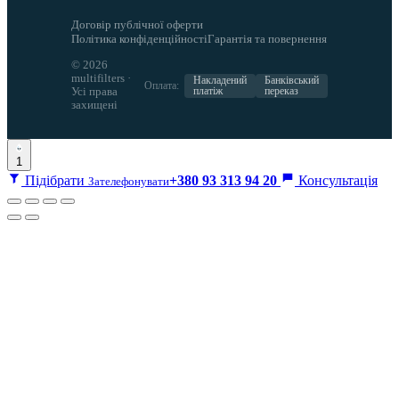
Договір публічної оферти
Політика конфіденційності
Гарантія та повернення
© 2026
multifilters ·
Накладений
Банківський
Оплата:
Усі права
платіж
переказ
захищені
1
Підібрати
+380 93 313 94 20
Консультація
Зателефонувати