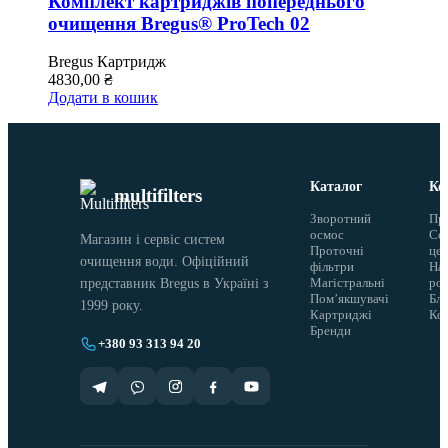
Комплект картриджів попереднього
очищення Bregus® ProTech 02
Bregus
Картридж
4830,00
₴
Додати в кошик
Каталог
Ко
multifilters
Зворотний
Пр
осмос
Сер
Магазин і сервіс систем
Проточні
це
очищення води. Офіційний
фільтри
На
Магістральні
ро
представник Bregus в Україні з
Помʼякшувачі
Бло
1999 року.
Картриджі
Ко
Бренди
+380 93 313 94 20