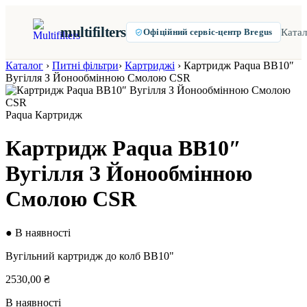
multifilters
Катал
Офіційний сервіс-центр Bregus
Каталог
›
Питні фільтри
›
Картриджі
›
Картридж Paqua ВВ10″
Вугілля З Йонообмінною Смолою CSR
Paqua
Картридж
Картридж Paqua ВВ10″
Вугілля З Йонообмінною
Смолою CSR
● В наявності
Вугільний картридж до колб BB10"
2530,00
₴
В наявності