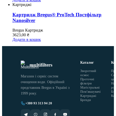
Картриджі
Картридж Bregus® ProTech Постфільтр
Nanosilver
Bregus
Картридж
3623,00
₴
Додати в кошик
Каталог
Ко
multifilters
Зворотний
Пр
осмос
Сер
Магазин і сервіс систем
Проточні
це
очищення води. Офіційний
фільтри
На
Магістральні
ро
представник Bregus в Україні з
Помʼякшувачі
Бло
1999 року.
Картриджі
Ко
Бренди
+380 93 313 94 20