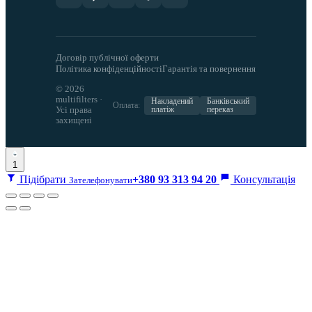
Договір публічної оферти
Політика конфіденційності
Гарантія та повернення
© 2026
multifilters ·
Накладений
Банківський
Оплата:
Усі права
платіж
переказ
захищені
1
Підібрати
+380 93 313 94 20
Консультація
Зателефонувати