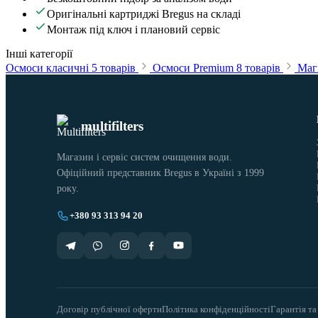
Оригінальні картриджі Bregus на складі
Монтаж під ключ і плановий сервіс
Інші категорії
Осмоси класичні
5 товарів
Осмоси Premium
8 товарів
Магі
multifilters
Магазин і сервіс систем очищення води.
Офіційний представник Bregus в Україні з 1999
року.
+380 93 313 94 20
Договір публічної оферти
Політика конфіденційності
Гарантія та