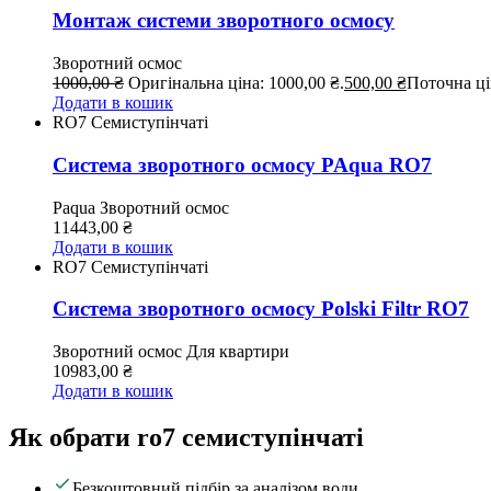
Монтаж системи зворотного осмосу
Зворотний осмос
1000,00
₴
Оригінальна ціна: 1000,00 ₴.
500,00
₴
Поточна цін
Додати в кошик
RO7 Семиступінчаті
Система зворотного осмосу PAqua RO7
Paqua
Зворотний осмос
11443,00
₴
Додати в кошик
RO7 Семиступінчаті
Система зворотного осмосу Polski Filtr RO7
Зворотний осмос
Для квартири
10983,00
₴
Додати в кошик
Як обрати ro7 семиступінчаті
Безкоштовний підбір за аналізом води