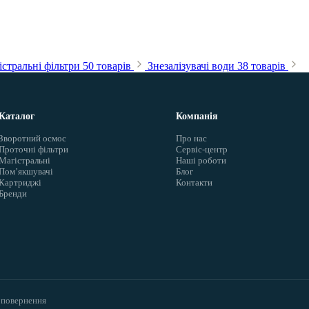
стральні фільтри
50 товарів
Знезалізувачі води
38 товарів
Каталог
Компанія
Зворотний осмос
Про нас
Проточні фільтри
Сервіс-центр
Магістральні
Наші роботи
Помʼякшувачі
Блог
Картриджі
Контакти
Бренди
 повернення