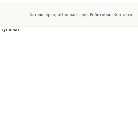
Каталог
Бренди
Про нас
Сервіс
Роботи
Блог
Контакти
тупінчаті