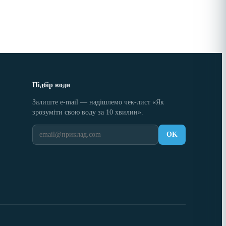
Підбір води
Залиште e-mail — надішлемо чек-лист «Як
зрозуміти свою воду за 10 хвилин».
OK