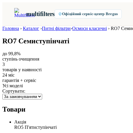
multifilters
Офіційний сервіс-центр Bregus
Головна
›
Каталог
›
Питні фільтри
›
Осмоси класичні
›
RO7 Семис
RO7 Семиступінчаті
до 99,8%
ступінь очищення
3
товарів у наявності
24 міс
гарантія + сервіс
Усі моделі
Сортувати:
Товари
Акція
RO5 П'ятиступінчаті