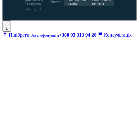
Накладений
Банківський
Оплата:
Усі права
платіж
переказ
захищені
1
Підібрати
+380 93 313 94 20
Консультація
Зателефонувати