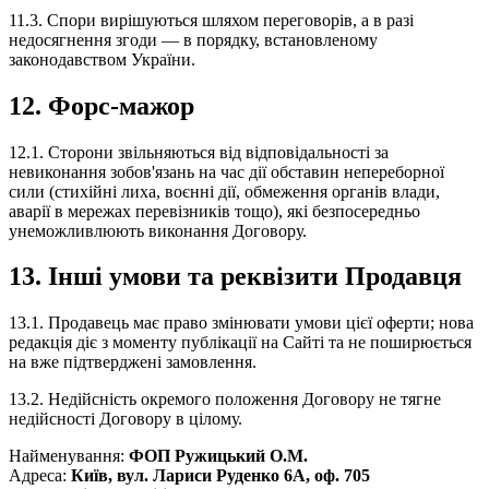
11.3. Спори вирішуються шляхом переговорів, а в разі
недосягнення згоди — в порядку, встановленому
законодавством України.
12. Форс-мажор
12.1. Сторони звільняються від відповідальності за
невиконання зобов'язань на час дії обставин непереборної
сили (стихійні лиха, воєнні дії, обмеження органів влади,
аварії в мережах перевізників тощо), які безпосередньо
унеможливлюють виконання Договору.
13. Інші умови та реквізити Продавця
13.1. Продавець має право змінювати умови цієї оферти; нова
редакція діє з моменту публікації на Сайті та не поширюється
на вже підтверджені замовлення.
13.2. Недійсність окремого положення Договору не тягне
недійсності Договору в цілому.
Найменування:
ФОП Ружицький О.М.
Адреса:
Київ, вул. Лариси Руденко 6А, оф. 705