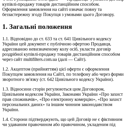
купівлі-продажу товарів дистанційним способом.
Оформлення замовлення на сайті означає повну та
беззастережну згоду Покупця з умовами цього Договору.
1. Загальні положення
1.1. Відповідно до ст. 633 та ст. 641 Цивільного кодексу
України цей документ є публічною офертою Продавця,
адресованою невизначеному колу осіб, укласти договір
роздрібної купівлі-продажу товарів дистанційним способом
через сайт multifilters.com.ua (далі — Сайт).
1.2. Акцептом (прийняттям) цієї оферти є оформлення
Покупцем замовлення на Сайті, по телефону або через форми
зворотного зв'язку (ст. 642 Цивільного кодексу України).
1.3. Відносини сторін регулюються цим Договором,
Цивільним кодексом України, Законами України «Про захист
прав споживачів», «Про електронну комерцію», «Про захист
персональних даних» та іншим чинним законодавством
України.
1.4. Сторони підтверджують, що цей Договір не є фіктивним
чи удаваним правочином або правочином, укладеним під