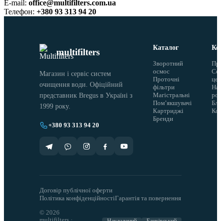
E-mail:
office@multifilters.com.ua
Телефон:
+380 93 313 94 20
Каталог
Ко
multifilters
Зворотний
Пр
осмос
Сер
Магазин і сервіс систем
Проточні
це
очищення води. Офіційний
фільтри
На
Магістральні
ро
представник Bregus в Україні з
Помʼякшувачі
Бло
1999 року.
Картриджі
Ко
Бренди
+380 93 313 94 20
Договір публічної оферти
Політика конфіденційності
Гарантія та повернення
© 2026
multifilters ·