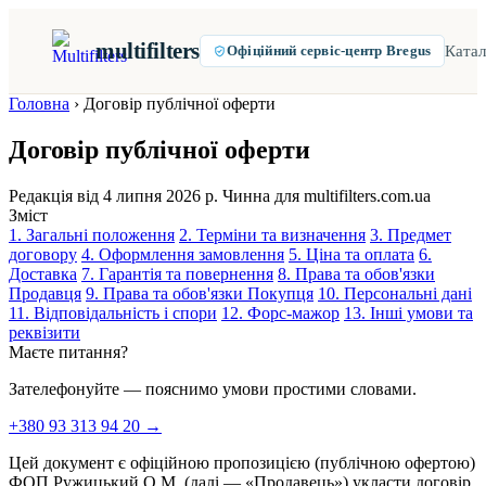
multifilters
Катал
Офіційний сервіс-центр Bregus
Головна
›
Договір публічної оферти
Договір публічної оферти
Редакція від 4 липня 2026 р.
Чинна для multifilters.com.ua
Зміст
1. Загальні положення
2. Терміни та визначення
3. Предмет
договору
4. Оформлення замовлення
5. Ціна та оплата
6.
Доставка
7. Гарантія та повернення
8. Права та обов'язки
Продавця
9. Права та обов'язки Покупця
10. Персональні дані
11. Відповідальність і спори
12. Форс-мажор
13. Інші умови та
реквізити
Маєте питання?
Зателефонуйте — пояснимо умови простими словами.
+380 93 313 94 20 →
Цей документ є офіційною пропозицією (публічною офертою)
ФОП Ружицький О.М. (далі — «Продавець») укласти договір