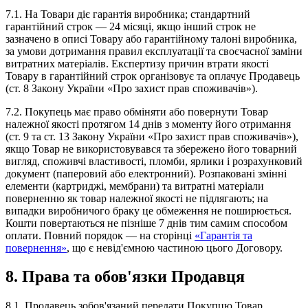
7.1. На Товари діє гарантія виробника; стандартний
гарантійний строк — 24 місяці, якщо інший строк не
зазначено в описі Товару або гарантійному талоні виробника,
за умови дотримання правил експлуатації та своєчасної заміни
витратних матеріалів. Експертизу причин втрати якості
Товару в гарантійний строк організовує та оплачує Продавець
(ст. 8 Закону України «Про захист прав споживачів»).
7.2. Покупець має право обміняти або повернути Товар
належної якості протягом 14 днів з моменту його отримання
(ст. 9 та ст. 13 Закону України «Про захист прав споживачів»),
якщо Товар не використовувався та збережено його товарний
вигляд, споживчі властивості, пломби, ярлики і розрахунковий
документ (паперовий або електронний). Розпаковані змінні
елементи (картриджі, мембрани) та витратні матеріали
поверненню як товар належної якості не підлягають; на
випадки виробничого браку це обмеження не поширюється.
Кошти повертаються не пізніше 7 днів тим самим способом
оплати. Повний порядок — на сторінці
«Гарантія та
повернення»
, що є невід'ємною частиною цього Договору.
8. Права та обов'язки Продавця
8.1. Продавець зобов'язаний передати Покупцю Товар