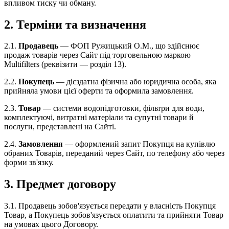
впливом тиску чи обману.
2. Терміни та визначення
2.1.
Продавець
— ФОП Ружицький О.М., що здійснює
продаж товарів через Сайт під торговельною маркою
Multifilters (реквізити — розділ 13).
2.2.
Покупець
— дієздатна фізична або юридична особа, яка
прийняла умови цієї оферти та оформила замовлення.
2.3.
Товар
— системи водопідготовки, фільтри для води,
комплектуючі, витратні матеріали та супутні товари й
послуги, представлені на Сайті.
2.4.
Замовлення
— оформлений запит Покупця на купівлю
обраних Товарів, переданий через Сайт, по телефону або через
форми зв'язку.
3. Предмет договору
3.1. Продавець зобов'язується передати у власність Покупця
Товар, а Покупець зобов'язується оплатити та прийняти Товар
на умовах цього Договору.