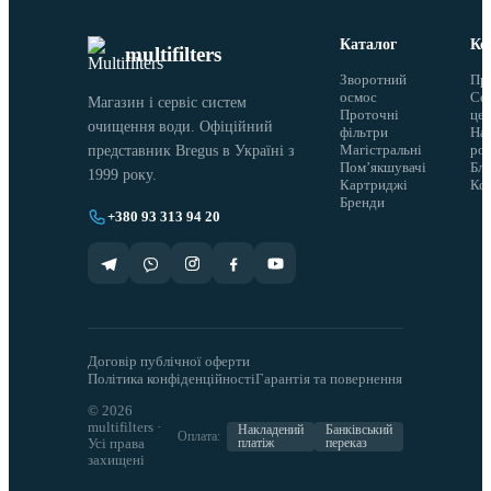
Каталог
Ко
multifilters
Зворотний
Пр
осмос
Сер
Магазин і сервіс систем
Проточні
це
очищення води. Офіційний
фільтри
На
Магістральні
ро
представник Bregus в Україні з
Помʼякшувачі
Бло
1999 року.
Картриджі
Ко
Бренди
+380 93 313 94 20
Договір публічної оферти
Політика конфіденційності
Гарантія та повернення
© 2026
multifilters ·
Накладений
Банківський
Оплата:
Усі права
платіж
переказ
захищені