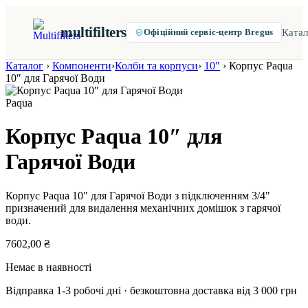
multifilters
Катал
Офіційний сервіс-центр Bregus
Каталог
›
Компоненти
›
Колби та корпуси
›
10"
›
Корпус Paqua
10″ для Гарячої Води
Paqua
Корпус Paqua 10″ для
Гарячої Води
Корпус Paqua 10" для Гарячої Води з підключенням 3/4"
призначений для видалення механічних домішок з гарячої
води.
7602,00
₴
Немає в наявності
Відправка 1-3 робочі дні · безкоштовна доставка від 3 000 грн