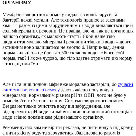
ОРГАНІЗМУ
Мембрана зворотного осмосу видаляє з води: віруси та
бактерії, важкі метали. Але технологія працює за законами
хімії – і разом із цими забрудненнями з води видаляються ще й
солі мінеральних речовин. Це правда, але чи так це погано для
нашого організму, як малюють статті? Якби наше тіло
щодня отримувало мінеральні речовини тільки з води – довго
активним воно залишатися не змогло б. Наприклад, денна
норма кальцію – це близько 500 склянок води. Нічого собі
норма, так? І як же чудово, що тіло здатне отримати цю норму
з того, що ми їмо.
Але ці та інші подібні міфи вже морально застаріли, бо
сучасні
системи зворотного осмосу
дають якісно нову воду з
мінералами, нормальним рівнем рН та ОВП, чого не було у
осмосів 2го та 3го покоління. Системи зворотного осмосу
Bregus не тільки очистять воду від забруднення, але
відкорегують рН води та змінять окисно-відновний потенціал
води згідно показникам рідин нашого організму.
Рекомендуємо вам не вірити рекламі, не пити воду з-під крану,
а пити якісну воду та харчуватися збалансовано разом із