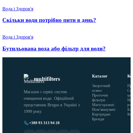
Вода і Здоров'я
Скільки води потрібно пити в день?
Вода і Здоров'я
Бутильована вода або фільтр для води?
Каталог
Ко
multifilters
Зворотний
Пр
осмос
Сер
Магазин і сервіс систем
Проточні
це
очищення води. Офіційний
фільтри
На
Магістральні
ро
представник Bregus в Україні з
Помʼякшувачі
Бло
1999 року.
Картриджі
Ко
Бренди
+380 93 313 94 20