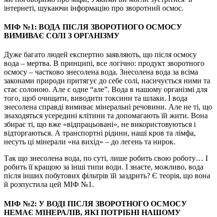
інтернеті, шукаючи інформацію про зворотний осмос.
МІФ №1: ВОДА ПІСЛЯ ЗВОРОТНОГО ОСМОСУ
ВИМИВАЄ СОЛІ З ОРГАНІЗМУ
Дуже багато людей експертно заявляють, що після осмосу
вода – мертва. В принципі, все логічно: продукт зворотного
осмосу – частково знесолена вода. Знесолена вода за всіма
законами природи притягує до себе солі, насичується ними та
стає солоною. Але є одне “але”. Вода в нашому організмі для
того, щоб очищати, виводити токсини та шлаки. І вода
знесолена справді вимиває мінеральні речовини. Але не ті, що
знаходяться усередині клітини та допомагають їй жити. Вона
збирає ті, що вже «відпрацьовані», не використовуються і
відторгаються. А транспортні рідини, наші кров та лімфа,
несуть ці мінерали «на вихід» – до легень та нирок.
Так що знесолена вода, по суті, лише робить свою роботу… І
робить її кращою за інші типи води. І знаєте, можливо, вода
після інших побутових фільтрів їй заздрить? Є теорія, що вона
й розпустила цей МІФ №1.
МІФ №2: У ВОДІ ПІСЛЯ ЗВОРОТНОГО ОСМОСУ
НЕМАЄ МІНЕРАЛІВ, ЯКІ ПОТРІБНІ НАШОМУ