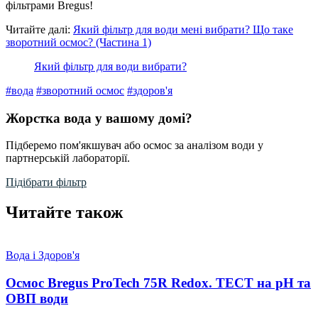
фільтрами Bregus!
Читайте далі:
Який фільтр для води мені вибрати? Що таке
зворотний осмос? (Частина 1)
Який фільтр для води вибрати?
#вода
#зворотний осмос
#здоров'я
Жорстка вода у вашому домі?
Підберемо пом'якшувач або осмос за аналізом води у
партнерській лабораторії.
Підібрати фільтр
Читайте також
Вода і Здоров'я
Осмос Bregus ProTech 75R Redox. ТЕСТ на рН та
ОВП води