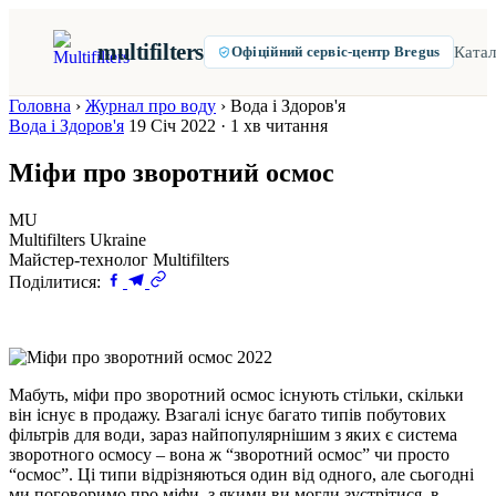
multifilters
Катал
Офіційний сервіс-центр Bregus
Головна
›
Журнал про воду
›
Вода і Здоров'я
Вода і Здоров'я
19 Січ 2022 · 1 хв читання
Міфи про зворотний осмос
MU
Multifilters Ukraine
Майстер-технолог Multifilters
Поділитися:
Мабуть, міфи про зворотний осмос існують стільки, скільки
він існує в продажу. Взагалі існує багато типів побутових
фільтрів для води, зараз найпопулярнішим з яких є система
зворотного осмосу – вона ж “зворотний осмос” чи просто
“осмос”. Ці типи відрізняються один від одного, але сьогодні
ми поговоримо про міфи, з якими ви могли зустрітися в