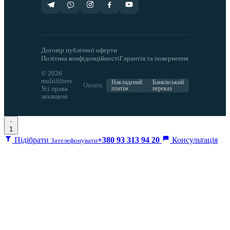
Договір публічної оферти
Політика конфіденційності
Гарантія та повернення
© 2026
multifilters ·
Накладений
Банківський
Оплата:
Усі права
платіж
переказ
захищені
1
Підібрати
+380 93 313 94 20
Консультація
Зателефонувати