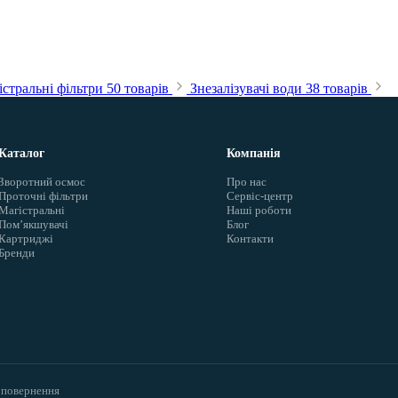
стральні фільтри
50 товарів
Знезалізувачі води
38 товарів
Каталог
Компанія
Зворотний осмос
Про нас
Проточні фільтри
Сервіс-центр
Магістральні
Наші роботи
Помʼякшувачі
Блог
Картриджі
Контакти
Бренди
 повернення