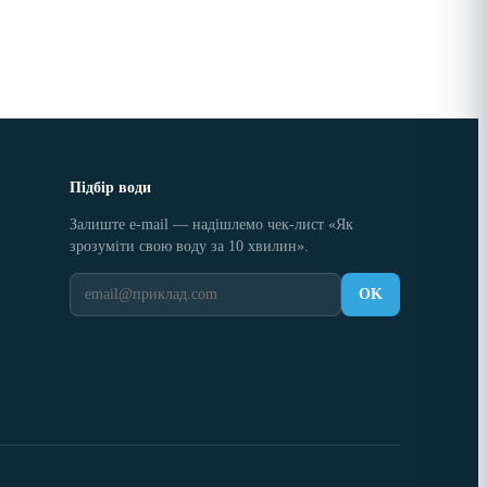
Підбір води
Залиште e-mail — надішлемо чек-лист «Як
зрозуміти свою воду за 10 хвилин».
OK