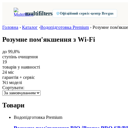
multifilters
Офіційний сервіс-центр Bregus
Головна
›
Каталог
›
Водопідготовка Premium
›
Розумне пом'якше
Розумне пом'якшення з Wi-Fi
до 99,8%
ступінь очищення
19
товарів у наявності
24 міс
гарантія + сервіс
Усі моделі
Сортувати:
Товари
Водопідготовка Premium