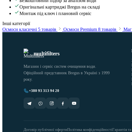
Безкоштовний підбір за аналізом води
Оригінальні картриджі Bregus на складі
Монтаж під ключ і плановий сервіс
Інші категорії
Осмоси класичні
5 товарів
Осмоси Premium
8 товарів
Магі
multifilters
Магазин і сервіс систем очищення води.
Офіційний представник Bregus в Україні з 1999
року.
+380 93 313 94 20
Договір публічної оферти
Політика конфіденційності
Гарантія та