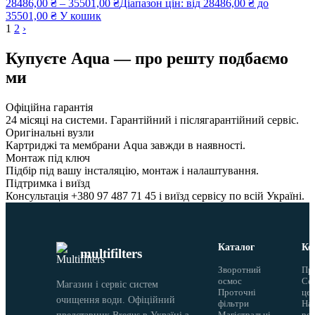
28486,00
₴
–
35501,00
₴
Діапазон цін: від 28486,00 ₴ до
35501,00 ₴
У кошик
1
2
›
Купуєте Aqua — про решту подбаємо
ми
Офіційна гарантія
24 місяці на системи. Гарантійний і післягарантійний сервіс.
Оригінальні вузли
Картриджі та мембрани Aqua завжди в наявності.
Монтаж під ключ
Підбір під вашу інсталяцію, монтаж і налаштування.
Підтримка і виїзд
Консультація +380 97 487 71 45 і виїзд сервісу по всій Україні.
Каталог
Ко
multifilters
Зворотний
Пр
осмос
Сер
Магазин і сервіс систем
Проточні
це
очищення води. Офіційний
фільтри
На
Магістральні
ро