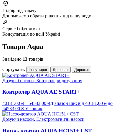
Підбір під задачу
Допоможемо обрати рішення під вашу воду
Сервіс і підтримка
Консультація по всій Україні
Товари Aqua
Знайдено
13
товарів
Сортувати:
Популярні
Дешевші
Дорожчі
Дозуючі насоси, Контролери дозування
Контролер AQUA AE START+
40181,00
₴
–
54533,00
₴
Діапазон цін: від 40181,00 ₴ до
54533,00 ₴
У кошик
Дозуючі насоси, Електромагнітні насоси
Насос-дозатор AQUA HC151+ CST