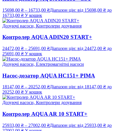
15698,00
₴
–
16733,00
₴
Діапазон цін: від 15698,00 ₴ до
16733,00 ₴
У кошик
Дозуючі насоси, Контролери дозування
Контролер AQUA ADIN20 START+
24472,00
₴
–
25691,00
₴
Діапазон цін: від 24472,00 ₴ до
25691,00 ₴
У кошик
Дозуючі насоси, Електромагнітні насоси
Насос-дозатор AQUA HC151+ PIMA
18147,00
₴
–
20252,00
₴
Діапазон цін: від 18147,00 ₴ до
20252,00 ₴
У кошик
Дозуючі насоси, Контролери дозування
Контролер AQUA AR 10 START+
25933,00
₴
–
27002,00
₴
Діапазон цін: від 25933,00 ₴ до
27002,00 ₴
У кошик