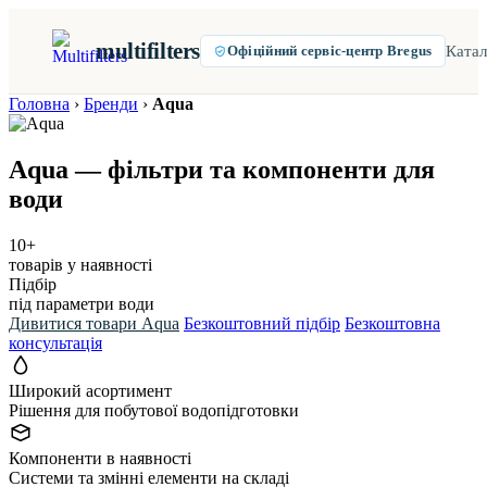
multifilters
Катал
Офіційний сервіс-центр Bregus
Головна
›
Бренди
›
Aqua
Aqua — фільтри та компоненти для
води
10+
товарів у наявності
Підбір
під параметри води
Дивитися товари Aqua
Безкоштовний підбір
Безкоштовна
консультація
Широкий асортимент
Рішення для побутової водопідготовки
Компоненти в наявності
Системи та змінні елементи на складі