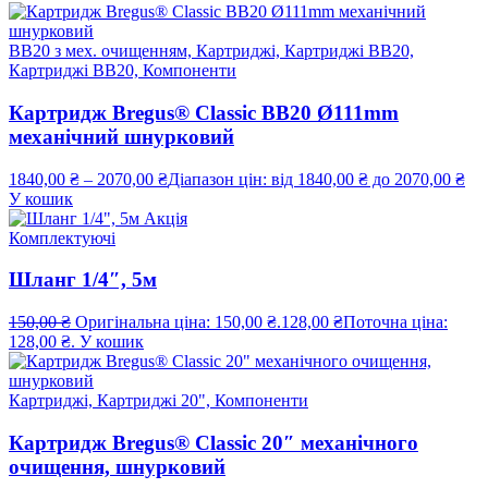
ВВ20 з мех. очищенням, Картриджі, Картриджі BB20,
Картриджі ВВ20, Компоненти
Картридж Bregus® Classic BB20 Ø111mm
механічний шнурковий
1840,00
₴
–
2070,00
₴
Діапазон цін: від 1840,00 ₴ до 2070,00 ₴
У кошик
Акція
Комплектуючі
Шланг 1/4″, 5м
150,00
₴
Оригінальна ціна: 150,00 ₴.
128,00
₴
Поточна ціна:
128,00 ₴.
У кошик
Картриджі, Картриджі 20", Компоненти
Картридж Bregus® Classic 20″ механічного
очищення, шнурковий