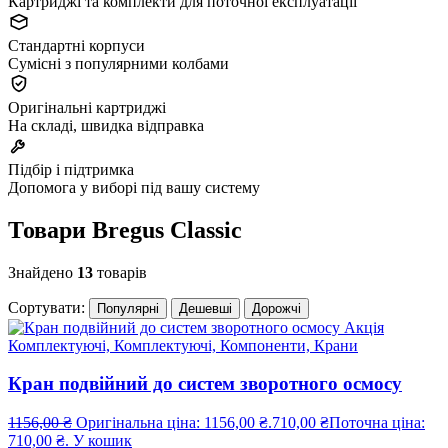
Картриджі та комплекти для поточної експлуатації
Стандартні корпуси
Сумісні з популярними колбами
Оригінальні картриджі
На складі, швидка відправка
Підбір і підтримка
Допомога у виборі під вашу систему
Товари Bregus Classic
Знайдено
13
товарів
Сортувати:
Популярні
Дешевші
Дорожчі
Акція
Комплектуючі, Комплектуючі, Компоненти, Крани
Кран подвійний до систем зворотного осмосу
1156,00
₴
Оригінальна ціна: 1156,00 ₴.
710,00
₴
Поточна ціна:
710,00 ₴.
У кошик