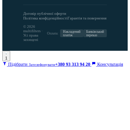
Договір публічної оферти
Політика конфіденційності
Гарантія та повернення
© 2026
multifilters ·
Накладений
Банківський
Оплата:
Усі права
платіж
переказ
захищені
1
Підібрати
+380 93 313 94 20
Консультація
Зателефонувати