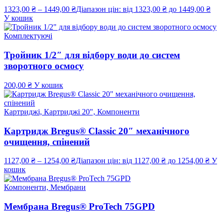
1323,00
₴
–
1449,00
₴
Діапазон цін: від 1323,00 ₴ до 1449,00 ₴
У кошик
Комплектуючі
Тройник 1/2″ для відбору води до систем
зворотного осмосу
200,00
₴
У кошик
Картриджі, Картриджі 20", Компоненти
Картридж Bregus® Classic 20″ механічного
очищення, спінений
1127,00
₴
–
1254,00
₴
Діапазон цін: від 1127,00 ₴ до 1254,00 ₴
У
кошик
Компоненти, Мембрани
Мембрана Bregus® ProTech 75GPD