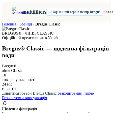
multifilters
Катал
Офіційний сервіс-центр Bregus
Головна
›
Бренди
›
Bregus Classic
BREGUS® · ЛІНІЯ CLASSIC
Офіційний представник в Україні
Bregus® Classic — щоденна фільтрація
води
Bregus®
лінія Classic
10+
товарів у наявності
24 міс
гарантія
Дивитися товари Bregus Classic
Безкоштовний підбір
Безкоштовна консультація
Щоденна фільтрація