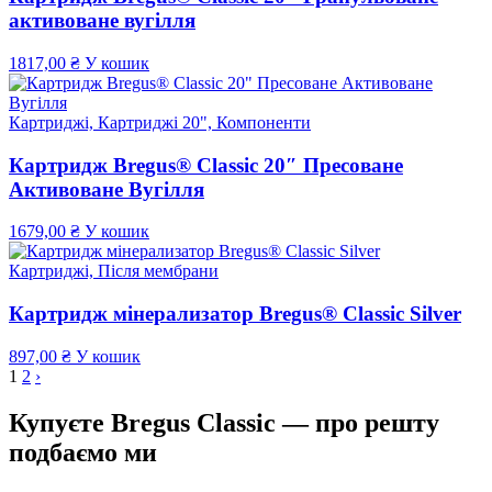
активоване вугілля
1817,00
₴
У кошик
Картриджі, Картриджі 20", Компоненти
Картридж Bregus® Classic 20″ Пресоване
Активоване Вугілля
1679,00
₴
У кошик
Картриджі, Після мембрани
Картридж мінерализатор Bregus® Classic Silver
897,00
₴
У кошик
1
2
›
Купуєте Bregus Classic — про решту
подбаємо ми