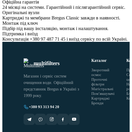
Офіційна гарантія
24 місяці на системи. Гарантійний і післягарантійний сервіс.
Оригінальні вузли
Картриджі та мембрани Bregus Classic завжди в наявності.
Монтаж під ключ
Підбір під вашу інсталяцію, монтаж і налаштування.
Підтримка і виїзд
Консультація +380 97 487 71 45 і виїзд сервісу по всій Україні.
Каталог
Ко
multifilters
Зворотний
Пр
осмос
Сер
Магазин і сервіс систем
Проточні
це
очищення води. Офіційний
фільтри
На
Магістральні
ро
представник Bregus в Україні з
Помʼякшувачі
Бло
1999 року.
Картриджі
Ко
Бренди
+380 93 313 94 20