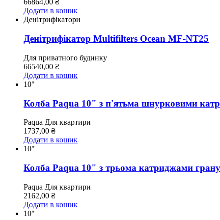
66864,00
₴
Додати в кошик
Денітрифікатори
Денітрифікатор Multifilters Ocean MF-NT25
Для приватного будинку
66540,00
₴
Додати в кошик
10"
Колба Paqua 10" з п'ятьма шнурковими кат
Paqua
Для квартири
1737,00
₴
Додати в кошик
10"
Колба Paqua 10" з трьома катриджами грану
Paqua
Для квартири
2162,00
₴
Додати в кошик
10"