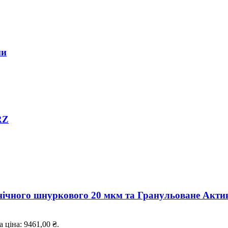
ми
RZ
нічного шнуркового 20 мкм та Гранульоване Акти
 ціна: 9461,00 ₴.