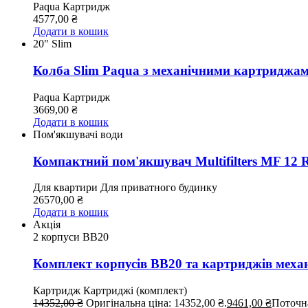
Paqua
Картридж
4577,00
₴
Додати в кошик
20" Slim
Колба Slim Paqua з механічними картриджа
Paqua
Картридж
3669,00
₴
Додати в кошик
Пом'якшувачі води
Компактний пом'якшувач Multifilters MF 12 
Для квартири
Для приватного будинку
26570,00
₴
Додати в кошик
Акція
2 корпуси ВВ20
Комплект корпусів BB20 та картриджів меха
Картридж
Картриджі (комплект)
14352,00
₴
Оригінальна ціна: 14352,00 ₴.
9461,00
₴
Поточна