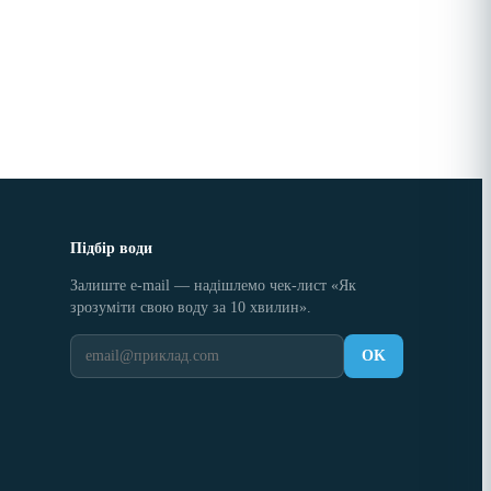
Підбір води
Залиште e-mail — надішлемо чек-лист «Як
зрозуміти свою воду за 10 хвилин».
OK