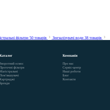
стральні фільтри
50 товарів
Знезалізувачі води
38 товарів
Каталог
Компанія
Зворотний осмос
Про нас
Проточні фільтри
Сервіс-центр
Магістральні
Наші роботи
Помʼякшувачі
Блог
Картриджі
Контакти
Бренди