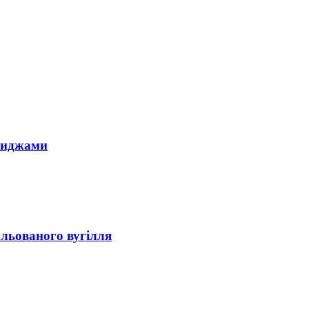
риджами
льованого вугілля