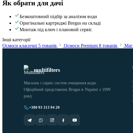
Як обрати для дачі
Безкоштовний підбір за аналізом води
Оригінальні картриджі Bregus на складі
Монтаж під ключ і плановий сервіс
Інші категорії
Осмоси класичні
5 товарів
Осмоси Premium
8 товарів
Магі
multifilters
Магазин і сервіс систем очищення води.
Офіційний представник Bregus в Україні з 1999
року.
+380 93 313 94 20