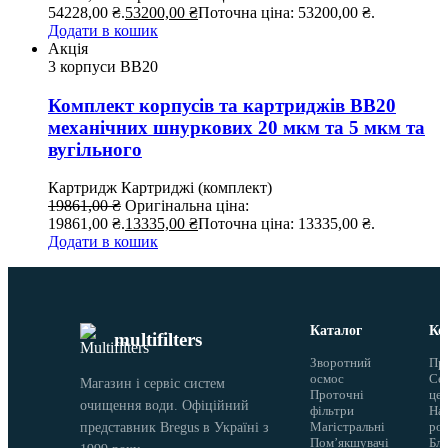
54228,00 ₴.
53200,00
₴
Поточна ціна: 53200,00 ₴.
Додати в кошик
Акція
3 корпуси ВВ20
Комплект корпусів та картриджів BB20
механічних шнуркових 20 мкм та 5 мкм та
вугільного
Картридж
Картриджі (комплект)
19861,00
₴
Оригінальна ціна:
19861,00 ₴.
13335,00
₴
Поточна ціна: 13335,00 ₴.
Додати в кошик
Каталог
Ко
multifilters
Зворотний
Пр
осмос
Сер
Магазин і сервіс систем
Проточні
це
очищення води. Офіційний
фільтри
На
Магістральні
ро
представник Bregus в Україні з
Помʼякшувачі
Бло