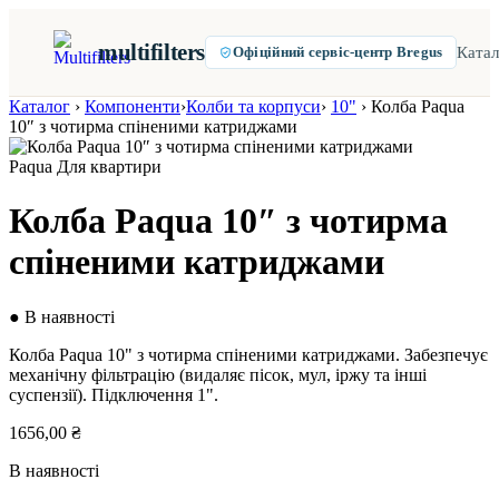
multifilters
Катал
Офіційний сервіс-центр Bregus
Каталог
›
Компоненти
›
Колби та корпуси
›
10"
›
Колба Paqua
10″ з чотирма спіненими катриджами
Paqua
Для квартири
Колба Paqua 10″ з чотирма
спіненими катриджами
● В наявності
Колба Paqua 10" з чотирма спіненими катриджами. З
абезпечує
механічну фільтрацію (видаляє пісок, мул, іржу та інші
суспензії).
Підключення 1".
1656,00
₴
В наявності