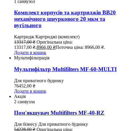
1 санвузол
Комплект корпусів та картриджів BB20
механічного шнуркового 20 мкм та
вугільного
Картридж
Картриджі (комплект)
13317,00
₴
Оригінальна ціна:
13317,00 ₴.
8966,00
₴
Поточна ціна: 8966,00 ₴.
Додати в кошик
Мультифільтрація
Мультифільтр Multifilters MF-60-MULTI
Для приватного будинку
76452,00
₴
Додати в кошик
Акція
2 санвузла
Пом'якшувач Multifilters MF-40-RZ
Для бізнесу
Для приватного будинку
54228,00
₴
Оригінальна ціна: