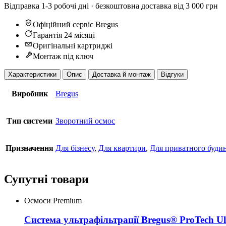
Відправка 1-3 робочі дні · безкоштовна доставка від 3 000 грн
Офіційний сервіс Bregus
Гарантія 24 місяці
Оригінальні картриджі
Монтаж під ключ
Характеристики
Опис
Доставка й монтаж
Відгуки
Виробник
Bregus
Тип системи
Зворотний осмос
Призначення
Для бізнесу
,
Для квартири
,
Для приватного буди
Супутні товари
Осмоси Premium
Система ультрафільтрації Bregus® ProTech Ul