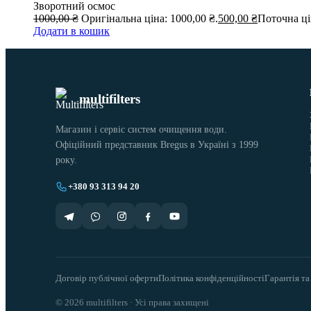
Зворотний осмос
1000,00
₴
Оригінальна ціна: 1000,00 ₴.
500,00
₴
Поточна цін
Додати в кошик
multifilters
Магазин і сервіс систем очищення води.
Офіційний представник Bregus в Україні з 1999
року.
+380 93 313 94 20
Договір публічної оферти
Політика конфіденційності
Гарантія та
© 2026 multifilters · Усі права захищені