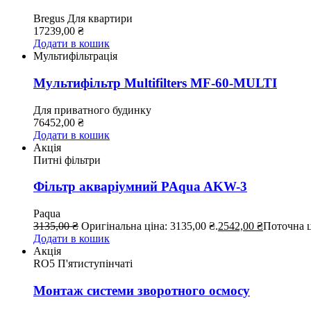
Bregus
Для квартири
17239,00
₴
Додати в кошик
Мультифільтрація
Мультифільтр Multifilters MF-60-MULTI
Для приватного будинку
76452,00
₴
Додати в кошик
Акція
Питні фільтри
Фільтр акваріумний PAqua AKW-3
Paqua
3135,00
₴
Оригінальна ціна: 3135,00 ₴.
2542,00
₴
Поточна ц
Додати в кошик
Акція
RO5 П'ятиступінчаті
Монтаж системи зворотного осмосу