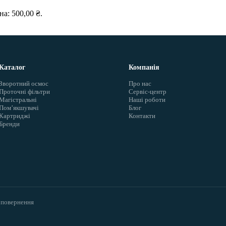
а: 500,00 ₴.
Каталог
Компанія
Зворотний осмос
Про нас
Проточні фільтри
Сервіс-центр
Магістральні
Наші роботи
Помʼякшувачі
Блог
Картриджі
Контакти
Бренди
 повернення