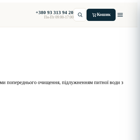
+380 93 313 94 20
Кошик
Пн-Пт 09:00-17:00
ами попереднього очищення, підлужненням питної води з