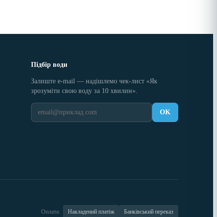
Підбір води
Залиште e-mail — надішлемо чек-лист «Як
зрозуміти свою воду за 10 хвилин».
OK
Оплата:
Накладений платіж
Банківський переказ