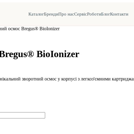
Каталог
Бренди
Про нас
Сервіс
Роботи
Блог
Контакти
ий осмос Bregus® BioIonizer
regus® BioIonizer
унікальний зворотний осмос у корпусі з легкоз'ємними картридж