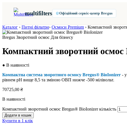
multifilters
Офіційний сервіс-центр Bregus
Каталог
›
Питні фільтри
›
Осмоси Premium
›
Компактний зворотн
Bregus
Зворотний осмос
Для бізнесу
Компактний зворотний осмос B
● В наявності
Компактна система зворотного осмосу Bregus® BioIonizer
- 
рівнем рН вище 8,5 та зміною ОВП нижче -500 мілівольт.
70725,00
₴
В наявності
Компактний зворотний осмос Bregus® BioIonizer кількість
Додати в кошик
Купити в 1 клік