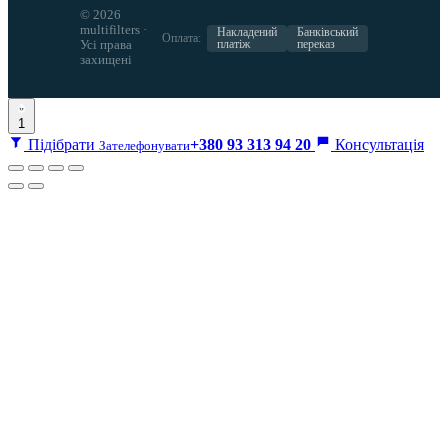
© 2026
multifilters ·
Накладений
Банківський
Оплата:
Усі права
платіж
переказ
захищені
1
Підібрати
+380 93 313 94 20
Консультація
Зателефонувати