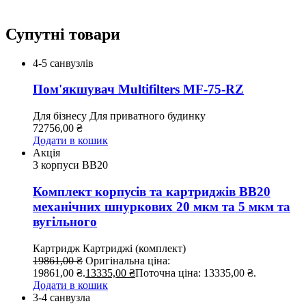
Супутні товари
4-5 санвузлів
Пом'якшувач Multifilters MF-75-RZ
Для бізнесу
Для приватного будинку
72756,00
₴
Додати в кошик
Акція
3 корпуси ВВ20
Комплект корпусів та картриджів BB20
механічних шнуркових 20 мкм та 5 мкм та
вугільного
Картридж
Картриджі (комплект)
19861,00
₴
Оригінальна ціна:
19861,00 ₴.
13335,00
₴
Поточна ціна: 13335,00 ₴.
Додати в кошик
3-4 санвузла