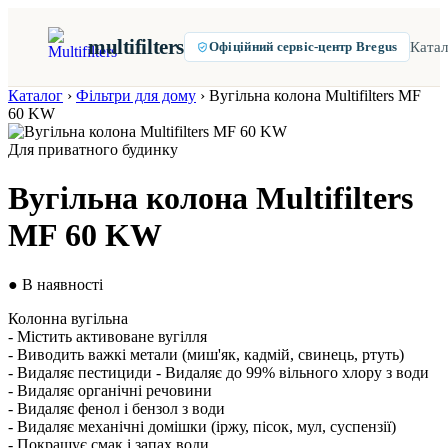
multifilters
Катал
Офіційний сервіс-центр Bregus
Каталог
›
Фільтри для дому
›
Вугільна колона Multifilters MF
60 KW
Для приватного будинку
Вугільна колона Multifilters
MF 60 KW
● В наявності
Колонна вугільна
- Містить активоване вугілля
- Виводить важкі метали (миш'як, кадмій, свинець, ртуть)
- Видаляє пестициди - Видаляє до 99% вільного хлору з води
- Видаляє органічні речовини
- Видаляє фенол і бензол з води
- Видаляє механічні домішки (іржу, пісок, мул, суспензії)
- Покращує смак і запах води