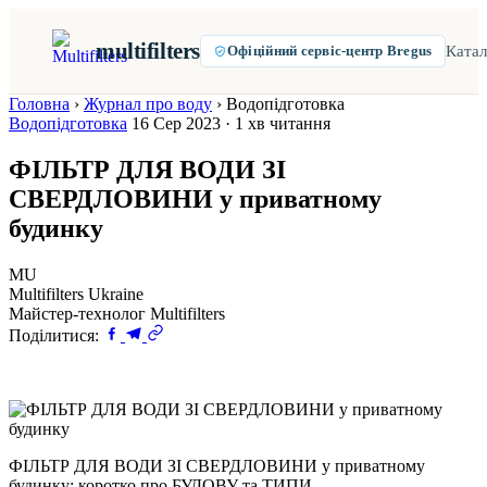
multifilters
Катал
Офіційний сервіс-центр Bregus
Головна
›
Журнал про воду
›
Водопідготовка
Водопідготовка
16 Сер 2023 · 1 хв читання
ФІЛЬТР ДЛЯ ВОДИ ЗІ
СВЕРДЛОВИНИ у приватному
будинку
MU
Multifilters Ukraine
Майстер-технолог Multifilters
Поділитися:
ФІЛЬТР ДЛЯ ВОДИ ЗІ СВЕРДЛОВИНИ у приватному
будинку: коротко про БУДОВУ та ТИПИ