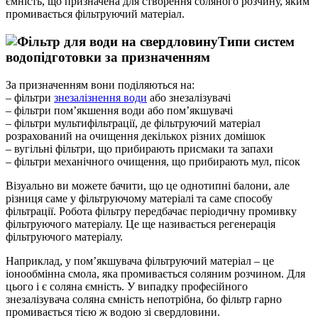
ємність, що призначена для створення соляного розчину, яким
промивається фільтруючий матеріал.
Типи систем
водопідготовки за призначенням
За призначенням вони поділяються на:
– фільтри
знезалізнення води
або знезалізувачі
– фільтри пом’якшення води або пом’якшувачі
– фільтри мультифільтрації, де фільтруючий матеріал
розрахований на очищення декількох різних домішок
– вугільні фільтри, що прибирають присмаки та запахи
– фільтри механічного очищення, що прибирають мул, пісок
Візуально ви можете бачити, що це однотипні балони, але
різниця саме у фільтруючому матеріалі та саме способу
фільтрації. Робота фільтру передбачає періодичну промивку
фільтруючого матеріалу. Це ще називається регенерація
фільтруючого матеріалу.
Наприклад, у пом’якшувача фільтруючий матеріал – це
іонообмінна смола, яка промивається соляним розчином. Для
цього і є соляна ємність. У випадку професійного
знезалізувача соляна ємність непотрібна, бо фільтр гарно
промивається тією ж водою зі свердловини.