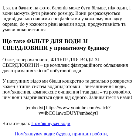
І, як ви бачите на фото, балонів може бути більше, ніж один, і
вони можуть бути різного розміру. Вони розраховуються
індивідуально нашими спеціалістами у кожному випадку
окремо, бо у кожного різні аналізи води, продуктивність та
умови використання.
Що таке ФІЛЬТР ДЛЯ ВОДИ ЗІ
СВЕРДЛОВИНИ у приватному будинку
Отже, тепер ви знаєте, ФІЛЬТР ДЛЯ ВОДИ ЗІ
СВЕРДЛОВИНИ – це комплекс фільтраційного обладнання
для отримання якісної побутової води.
У наступних відео ми більш конкретно та детально розкриємо
кожен з типів систем водопідготовки – знезалізнення води,
пом’якшення, комплексне очищення і так далі – та розповімо,
чим вони відрізняються один від одного. Залишайтеся з нами!
[embedyt] https://www.youtube.com/watch?
v=4bCO1awoDUY[/embedyt]
Читайте далі:
Пом’якшувач води
Пом’якшувач води: будова, принцип роботи,