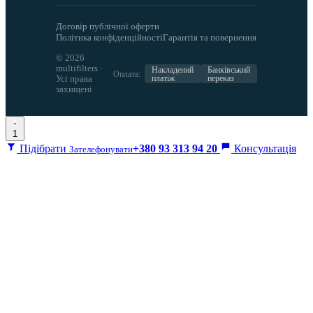
Договір публічної оферти
Політика конфіденційності
Гарантія та повернення
© 2026
multifilters ·
Накладений
Банківський
Оплата:
Усі права
платіж
переказ
захищені
1
Підібрати
+380 93 313 94 20
Консультація
Зателефонувати