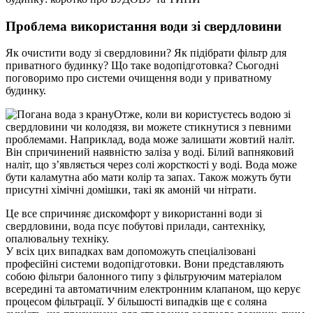
Проблема використання води зі свердловини
Як очистити воду зі свердловини? Як підібрати фільтр для
приватного будинку? Що таке водопідготовка? Сьогодні
поговоримо про системи очищення води у приватному
будинку.
Отже, коли ви користуєтесь водою зі
свердловини чи колодязя, ви можете стикнутися з певними
проблемами. Наприклад, вода може залишати жовтий наліт.
Він спричинений наявністю заліза у воді. Білий вапняковий
наліт, що з’являється через солі жорсткості у воді. Вода може
бути каламутна або мати колір та запах. Також можуть бути
присутні хімічні домішки, такі як амоній чи нітрати.
Це все спричиняє дискомфорт у використанні води зі
свердловини, вода псує побутові прилади, сантехніку,
опалювальну техніку.
У всіх цих випадках вам допоможуть спеціалізовані
професійні системи водопідготовки. Вони представляють
собою фільтри балонного типу з фільтруючим матеріалом
всередині та автоматичним електронним клапаном, що керує
процесом фільтрації. У більшості випадків ще є соляна