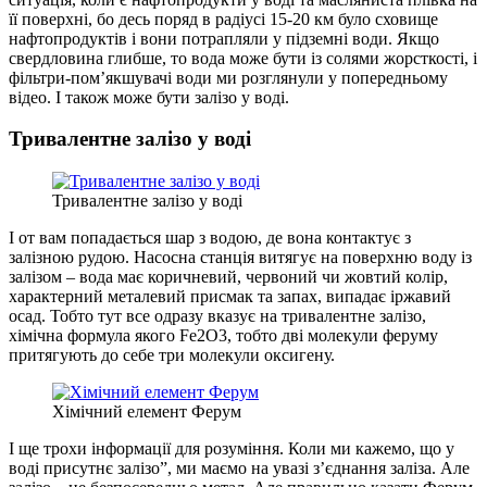
її поверхні, бо десь поряд в радіусі 15-20 км було сховище
нафтопродуктів і вони потрапляли у підземні води. Якщо
свердловина глибше, то вода може бути із солями жорсткості, і
фільтри-пом’якшувачі води ми розглянули у попередньому
відео. І також може бути залізо у воді.
Тривалентне залізо у воді
Тривалентне залізо у воді
І от вам попадається шар з водою, де вона контактує з
залізною рудою. Насосна станція витягує на поверхню воду із
залізом – вода має коричневий, червоний чи жовтий колір,
характерний металевий присмак та запах, випадає іржавий
осад. Тобто тут все одразу вказує на тривалентне залізо,
хімічна формула якого Fe2O3, тобто дві молекули феруму
притягують до себе три молекули оксигену.
Хімічний елемент Ферум
І ще трохи інформації для розуміння. Коли ми кажемо, що у
воді присутнє залізо”, ми маємо на увазі з’єднання заліза. Але