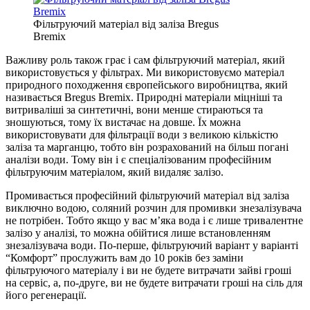
Фільтруючий матеріал від заліза Bregus
Bremix
Важливу роль також грає і сам фільтруючий матеріал, який
використовується у фільтрах. Ми використовуємо матеріал
природного походження європейського виробництва, який
називається Bregus Bremix. Природні матеріали міцніші та
витриваліші за синтетичні, вони менше стираються та
зношуються, тому їх вистачає на довше. Їх можна
використовувати для фільтрації води з великою кількістю
заліза та марганцю, тобто він розрахований на більш погані
аналізи води. Тому він і є спеціалізованим професійним
фільтруючим матеріалом, який видаляє залізо.
Промивається професійний фільтруючий матеріал від заліза
виключно водою, соляний розчин для промивки знезалізувача
не потрібен. Тобто якщо у вас м’яка вода і є лише тривалентне
залізо у аналізі, то можна обійтися лише встановленням
знезалізувача води. По-перше, фільтруючий варіант у варіанті
“Комфорт” прослужить вам до 10 років без заміни
фільтруючого матеріалу і ви не будете витрачати зайві гроші
на сервіс, а, по-друге, ви не будете витрачати гроші на сіль для
його регенерації.