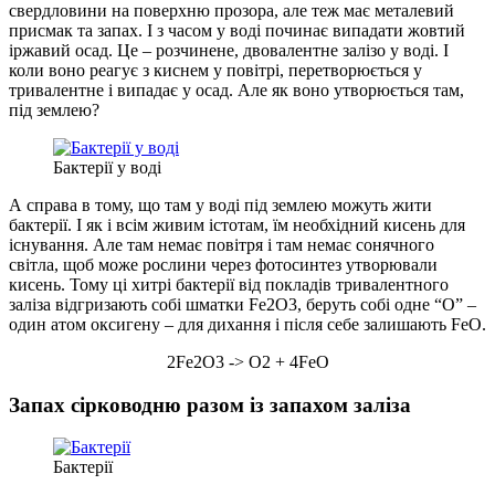
свердловини на поверхню прозора, але теж має металевий
присмак та запах. І з часом у воді починає випадати жовтий
іржавий осад. Це – розчинене, двовалентне залізо у воді. І
коли воно реагує з киснем у повітрі, перетворюється у
тривалентне і випадає у осад. Але як воно утворюється там,
під землею?
Бактерії у воді
А справа в тому, що там у воді під землею можуть жити
бактерії. І як і всім живим істотам, їм необхідний кисень для
існування. Але там немає повітря і там немає сонячного
світла, щоб може рослини через фотосинтез утворювали
кисень. Тому ці хитрі бактерії від покладів тривалентного
заліза відгризають собі шматки Fe2O3, беруть собі одне “О” –
один атом оксигену – для дихання і після себе залишають FeO.
2Fe2O3 -> O2 + 4FeO
Запах сірководню разом із запахом заліза
Бактерії