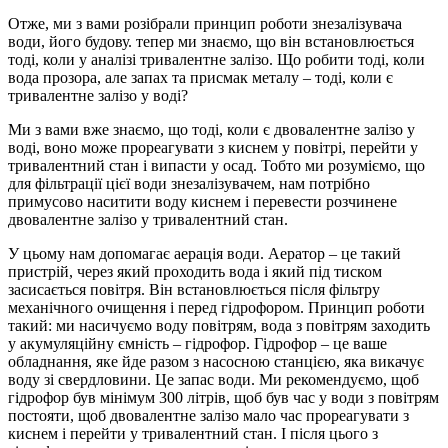
Отже, ми з вами розібрали принцип роботи знезалізувача
води, його будову. тепер ми знаємо, що він встановлюється
тоді, коли у аналізі тривалентне залізо. Що робити тоді, коли
вода прозора, але запах та присмак металу – тоді, коли є
тривалентне залізо у воді?
Ми з вами вже знаємо, що тоді, коли є двовалентне залізо у
воді, воно може прореагувати з киснем у повітрі, перейти у
тривалентний стан і випасти у осад. Тобто ми розуміємо, що
для фільтрації цієї води знезалізувачем, нам потрібно
примусово наситити воду киснем і перевести розчинене
двовалентне залізо у тривалентний стан.
У цьому нам допомагає аерація води. Аератор – це такий
пристрій, через який проходить вода і який під тиском
засисається повітря. Він встановлюється після фільтру
механічного очищення і перед гідрофором. Принцип роботи
такий: ми насичуємо воду повітрям, вода з повітрям заходить
у акумуляційну ємність – гідрофор. Гідрофор – це ваше
обладнання, яке йде разом з насосною станцією, яка викачує
воду зі свердловини. Це запас води. Ми рекомендуємо, щоб
гідрофор був мінімум 300 літрів, щоб був час у води з повітрям
постояти, щоб двовалентне залізо мало час прореагувати з
киснем і перейти у тривалентний стан. І після цього з