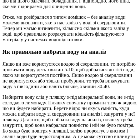
що від цього залежить обладнання, і, відповідно, його ціна,
яке ми підбираємо для очищення води.
Отже, ми розібралися з типом домішок – без аналізу води
можемо визначити, яке в нас залізо у воді зі свердловини.
Тепер ми маємо визначити, кількісно скільки якого заліза у
воді, щоб правильно розрахувати кількість фільтруючого
матеріалу у системах водопідготовки.
Як правильно набрати воду на аналіз
Якщо ви вже користуєтеся водою зі свердловини, то потрібно
прокачати воду десь хвилин 5-10, щоб добратися до тієї води,
якою ви користуєтеся постійно. Якщо водою зі свердловини
не користуєтеся або тільки пробурили, то треба викачувати
воду з півгодини або навіть більше, хвилин 30-40.
Набирати воду слід у пляшку з-під мінеральної води, не з-під
солодкого лимонаду. Пляшку спочатку промити тією ж водою,
що ви будете набирати. Берете відро чи якусь ємність, куди
можна набрати воду зі свердловини на аналіз і занурити у неї
пляшку. Для того, щоб набрати воду на аналіз, пляшку треба
занурити, щоб вона набралася повністю і ній не було повітря.
Бо якщо буде повітря у пляшці, залізо прореагує з киснем і
аналіз води буде недостовірним. А це може суттєво вплинути