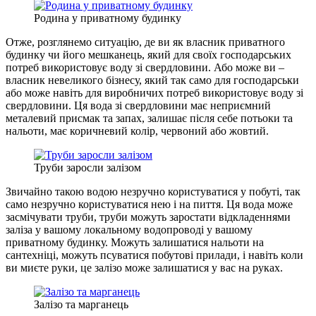
Родина у приватному будинку
Отже, розглянемо ситуацію, де ви як власник приватного
будинку чи його мешканець, який для своїх господарських
потреб використовує воду зі свердловини. Або може ви –
власник невеликого бізнесу, який так само для господарськи
або може навіть для виробничих потреб використовує воду зі
свердловини. Ця вода зі свердловини має неприємний
металевий присмак та запах, залишає після себе потьоки та
нальоти, має коричневий колір, червоний або жовтий.
Труби заросли залізом
Звичайно такою водою незручно користуватися у побуті, так
само незручно користуватися нею і на пиття. Ця вода може
засмічувати труби, труби можуть заростати відкладеннями
заліза у вашому локальному водопроводі у вашому
приватному будинку. Можуть залишатися нальоти на
сантехніці, можуть псуватися побутові прилади, і навіть коли
ви миєте руки, це залізо може залишатися у вас на руках.
Залізо та марганець