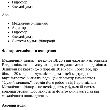
Гідрофор
Знезалізувач
Або
Механічне очищення
Аератор
Гідрофор
Знезалізувач
Система мультифільтрації
Фільтр механічного очищення
Механічний фільтр – це колба ВВ20 з шнурковим картриджем
Bregus щільного намотування, що видаляє механічні домішки.
Зазвичай це картридж з порами 20 мікрон. Тобто все, що
більше 20 мікрон – мул, пісок, іржа – цей картридж
відфільтровує. У аналізі води цей параметр називається
“Сухий залишок”. Термін його роботи від 1 до 6 місяців.
Механічний фільтр – це необхідність у будь-якій системі
водопідготовки, щоб захистити фільтруючий матеріал від
механічного пошкодження.
Аерація води