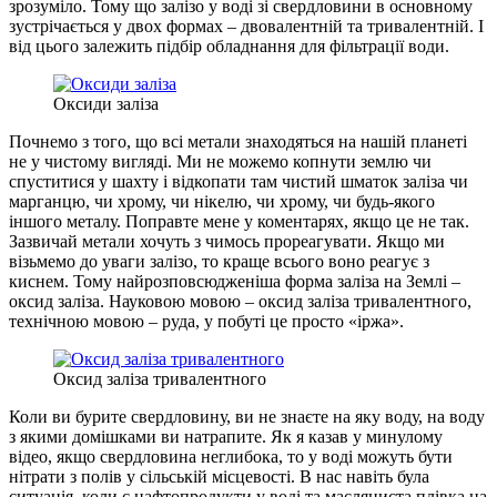
зрозуміло. Тому що залізо у воді зі свердловини в основному
зустрічається у двох формах – двовалентній та тривалентній. І
від цього залежить підбір обладнання для фільтрації води.
Оксиди заліза
Почнемо з того, що всі метали знаходяться на нашій планеті
не у чистому вигляді. Ми не можемо копнути землю чи
спуститися у шахту і відкопати там чистий шматок заліза чи
марганцю, чи хрому, чи нікелю, чи хрому, чи будь-якого
іншого металу. Поправте мене у коментарях, якщо це не так.
Зазвичай метали хочуть з чимось прореагувати. Якщо ми
візьмемо до уваги залізо, то краще всього воно реагує з
киснем. Тому найрозповсюдженіша форма заліза на Землі –
оксид заліза. Науковою мовою – оксид заліза тривалентного,
технічною мовою – руда, у побуті це просто «іржа».
Оксид заліза тривалентного
Коли ви бурите свердловину, ви не знаєте на яку воду, на воду
з якими домішками ви натрапите. Як я казав у минулому
відео, якщо свердловина неглибока, то у воді можуть бути
нітрати з полів у сільській місцевості. В нас навіть була
ситуація, коли є нафтопродукти у воді та масляниста плівка на