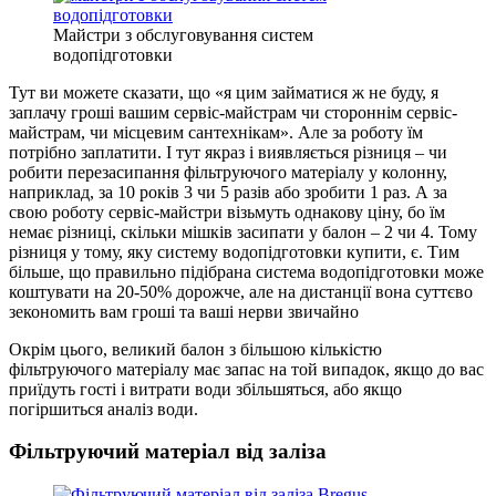
Майстри з обслуговування систем
водопідготовки
Тут ви можете сказати, що «я цим займатися ж не буду, я
заплачу гроші вашим сервіс-майстрам чи стороннім сервіс-
майстрам, чи місцевим сантехнікам». Але за роботу їм
потрібно заплатити. І тут якраз і виявляється різниця – чи
робити перезасипання фільтруючого матеріалу у колонну,
наприклад, за 10 років 3 чи 5 разів або зробити 1 раз. А за
свою роботу сервіс-майстри візьмуть однакову ціну, бо їм
немає різниці, скільки мішків засипати у балон – 2 чи 4. Тому
різниця у тому, яку систему водопідготовки купити, є. Тим
більше, що правильно підібрана система водопідготовки може
коштувати на 20-50% дорожче, але на дистанції вона суттєво
зекономить вам гроші та ваші нерви звичайно
Окрім цього, великий балон з більшою кількістю
фільтруючого матеріалу має запас на той випадок, якщо до вас
приїдуть гості і витрати води збільшяться, або якщо
погіршиться аналіз води.
Фільтруючий матеріал від заліза