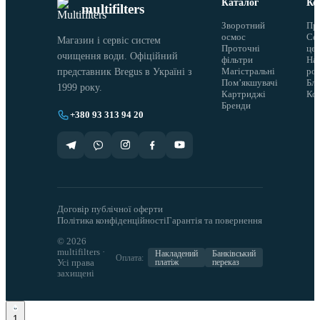
Каталог
Ко
multifilters
Зворотний
Пр
осмос
Сер
Магазин і сервіс систем
Проточні
це
очищення води. Офіційний
фільтри
На
Магістральні
ро
представник Bregus в Україні з
Помʼякшувачі
Бло
1999 року.
Картриджі
Ко
Бренди
+380 93 313 94 20
Договір публічної оферти
Політика конфіденційності
Гарантія та повернення
© 2026
multifilters ·
Накладений
Банківський
Оплата:
Усі права
платіж
переказ
захищені
1