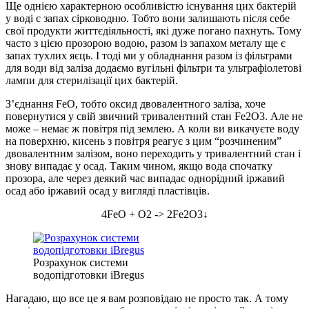
Ще однією характерною особливістю існування цих бактерій
у воді є запах сірководню. Тобто вони залишають після себе
свої продукти життєдіяльності, які дуже погано пахнуть. Тому
часто з цією прозорою водою, разом із запахом металу ще є
запах тухлих яєць. І тоді ми у обладнання разом із фільтрами
для води від заліза додаємо вугільні фільтри та ультрафіолетові
лампи для стерилізації цих бактерій.
З’єднання FeO, тобто оксид двовалентного заліза, хоче
повернутися у свій звичний тривалентний стан Fe2O3. Але не
може – немає ж повітря під землею. А коли ви викачуєте воду
на поверхню, кисень з повітря реагує з цим “розчиненим”
двовалентним залізом, воно переходить у тривалентний стан і
знову випадає у осад. Таким чином, якщо вода спочатку
прозора, але через деякий час випадає однорідний іржавий
осад або іржавий осад у вигляді пластівців.
4FeO + O2 -> 2Fe2O3↓
Розрахунок системи
водопідготовки iBregus
Нагадаю, що все це я вам розповідаю не просто так. А тому