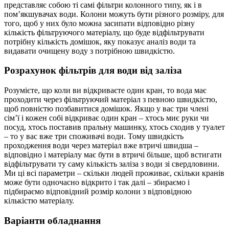
представляє собою ті самі фільтри колонного типу, як і в
пом’якшувачах води. Колони можуть бути різного розміру, для
того, щоб у них було можна засипати відповідно різну
кількість фільтруючого матеріалу, що буде відфільтрувати
потрібну кількість домішок, яку показує аналіз води та
видавати очищену воду з потрібною швидкістю.
Розрахунок фільтрів для води від заліза
Розумієте, що коли ви відкриваєте один кран, то вода має
проходити через фільтруючий матеріал з певною швидкістю,
щоб повністю позбавитися домішок. Якщо у вас три члені
сім’ї і кожен собі відкриває один кран – хтось миє руки чи
посуд, хтось поставив пральну машинку, хтось сходив у туалет
– то у вас вже три споживачі води. Тому швидкість
проходження води через матеріал вже втричі швидша –
відповідно і матеріалу має бути в втричі більше, щоб встигати
відфільтрувати ту саму кількість заліза з води зі свердловини.
Ми ці всі параметри – скільки людей проживає, скільки кранів
може бути одночасно відкрито і так далі – збираємо і
підбираємо відповідний розмір колони з відповідною
кількістю матеріалу.
Варіанти обладнання