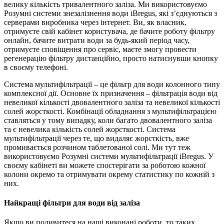
велику кількість тривалентного заліза. Ми використовуємо
Розумні системи знезалізнення води iBregus, які з’єднуються з
серверами виробника через інтернет. Ви, як власник,
отримуєте свій кабінет користувача, де бачите роботу фільтру
онлайн, бачите витрати води за будь-який період часу,
отримуєте сповіщення про сервіс, маєте змогу провести
регенерацію фільтру дистанційно, просто натиснувши кнопку
в своєму телефоні.
Система мультифільтрації – це фільтр для води колонного типу
комплексної дії. Основне їх призначення – фільтрація води від
невеликої кількості двовалентного заліза та невеликої кількості
солей жорсткості. Комбінації обладнання з мультифільтрацією
ставляться у тому випадку, коли багато двовалентного заліза
та є невелика кількість солей жорсткості. Система
мультифільтрації через те, що видаляє жорсткість, вже
промивається розчином таблетованої солі. Ми тут теж
використовуємо Розумні системи мультифільтрації iBregus. У
своєму кабінеті ви можете спостерігати за роботою кожної
колони окремо та отримувати окрему статистику по кожній з
них.
Найкращі фільтри для води від заліза
Якщо ви подивитеся на наші виконані роботи, то таких