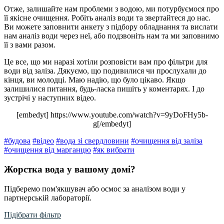
Отже, залишайте нам проблеми з водою, ми потурбуємося про
її якісне очищення. Робіть аналіз води та звертайтеся до нас.
Ви можете заповнити анкету з підбору обладнання та вислати
нам аналіз води через неї, або подзвоніть нам та ми заповнимо
її з вами разом.
Це все, що ми наразі хотіли розповісти вам про фільтри для
води від заліза. Дякуємо, що подивилися чи прослухали до
кінця, ви молодці. Маю надію, що було цікаво. Якщо
залишилися питання, будь-ласка пишіть у коментарях. І до
зустрічі у наступних відео.
[embedyt] https://www.youtube.com/watch?v=9yDoFHy5b-
g[/embedyt]
#будова
#відео
#вода зі свердловини
#очищення від заліза
#очищення від марганцю
#як вибрати
Жорстка вода у вашому домі?
Підберемо пом'якшувач або осмос за аналізом води у
партнерській лабораторії.
Підібрати фільтр