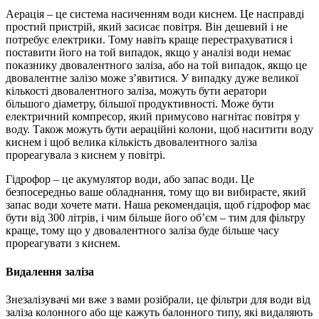
Аерація – це система насиченням води киснем. Це насправді
простий пристрій, який засисає повітря. Він дешевий і не
потребує електрики. Тому навіть краще перестрахуватися і
поставити його на той випадок, якщо у аналізі води немає
показнику двовалентного заліза, або на той випадок, якщо це
двовалентне залізо може з’явитися. У випадку дуже великої
кількості двовалентного заліза, можуть бути аератори
більшого діаметру, більшої продуктивності. Може бути
електричний компресор, який примусово нагнітає повітря у
воду. Також можуть бути аераційні колони, щоб наситити воду
киснем і щоб велика кількість двовалентного заліза
прореагувала з киснем у повітрі.
Гідрофор – це акумулятор води, або запас води. Це
безпосередньо ваше обладнання, тому що ви вибираєте, який
запас води хочете мати. Наша рекомендація, щоб гідрофор має
бути від 300 літрів, і чим більше його об’єм – тим для фільтру
краще, тому що у двовалентного заліза буде більше часу
прореагувати з киснем.
Видалення заліза
Знезалізувачі ми вже з вами розібрали, це фільтри для води від
заліза колонного або ще кажуть балонного типу, які видаляють