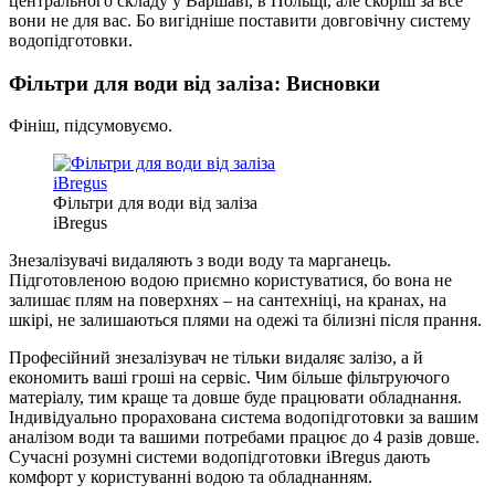
центрального складу у Варшаві, в Польщі, але скоріш за все
вони не для вас. Бо вигідніше поставити довговічну систему
водопідготовки.
Фільтри для води від заліза: Висновки
Фініш, підсумовуємо.
Фільтри для води від заліза
iBregus
Знезалізувачі видаляють з води воду та марганець.
Підготовленою водою приємно користуватися, бо вона не
залишає плям на поверхнях – на сантехніці, на кранах, на
шкірі, не залишаються плями на одежі та білизні після прання.
Професійний знезалізувач не тільки видаляє залізо, а й
економить ваші гроші на сервіс. Чим більше фільтруючого
матеріалу, тим краще та довше буде працювати обладнання.
Індивідуально прорахована система водопідготовки за вашим
аналізом води та вашими потребами працює до 4 разів довше.
Сучасні розумні системи водопідготовки iBregus дають
комфорт у користуванні водою та обладнанням.