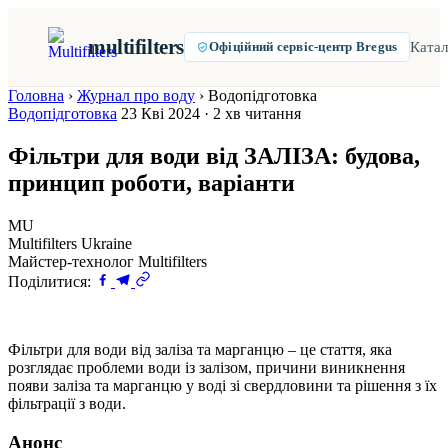
multifilters
Катал
Офіційний сервіс-центр Bregus
Головна
›
Журнал про воду
›
Водопідготовка
Водопідготовка
23 Кві 2024 · 2 хв читання
Фільтри для води від ЗАЛІЗА: будова,
принцип роботи, варіанти
MU
Multifilters Ukraine
Майстер-технолог Multifilters
Поділитися:
Фільтри для води від заліза та марганцю – це стаття, яка
розглядає проблеми води із залізом, причини виникнення
появи заліза та марганцю у воді зі свердловини та рішення з їх
фільтрації з води.
Анонс