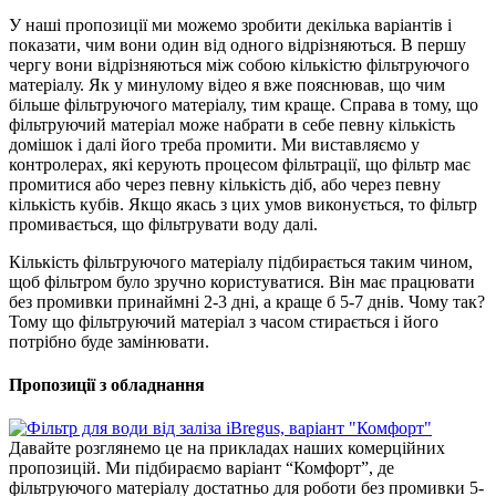
У наші пропозиції ми можемо зробити декілька варіантів і
показати, чим вони один від одного відрізняються. В першу
чергу вони відрізняються між собою кількістю фільтруючого
матеріалу. Як у минулому відео я вже пояснював, що чим
більше фільтруючого матеріалу, тим краще. Справа в тому, що
фільтруючий матеріал може набрати в себе певну кількість
домішок і далі його треба промити. Ми виставляємо у
контролерах, які керують процесом фільтрації, що фільтр має
промитися або через певну кількість діб, або через певну
кількість кубів. Якщо якась з цих умов виконується, то фільтр
промивається, що фільтрувати воду далі.
Кількість фільтруючого матеріалу підбирається таким чином,
щоб фільтром було зручно користуватися. Він має працювати
без промивки принаймні 2-3 дні, а краще б 5-7 днів. Чому так?
Тому що фільтруючий матеріал з часом стирається і його
потрібно буде замінювати.
Пропозиції з обладнання
Давайте розглянемо це на прикладах наших комерційних
пропозицій. Ми підбираємо варіант “Комфорт”, де
фільтруючого матеріалу достатньо для роботи без промивки 5-