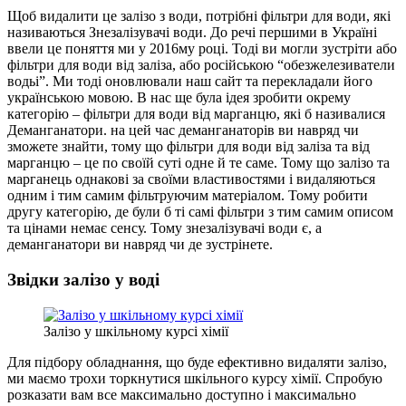
Щоб видалити це залізо з води, потрібні фільтри для води, які
називаються Знезалізувачі води. До речі першими в Україні
ввели це поняття ми у 2016му році. Тоді ви могли зустріти або
фільтри для води від заліза, або російською “обезжелезиватели
водьі”. Ми тоді оновлювали наш сайт та перекладали його
українською мовою. В нас ще була ідея зробити окрему
категорію – фільтри для води від марганцю, які б називалися
Деманганатори. на цей час деманганаторів ви навряд чи
зможете знайти, тому що фільтри для води від заліза та від
марганцю – це по своїй суті одне й те саме. Тому що залізо та
марганець однакові за своїми властивостями і видаляються
одним і тим самим фільтруючим матеріалом. Тому робити
другу категорію, де були б ті самі фільтри з тим самим описом
та цінами немає сенсу. Тому знезалізувачі води є, а
деманганатори ви навряд чи де зустрінете.
Звідки залізо у воді
Залізо у шкільному курсі хімії
Для підбору обладнання, що буде ефективно видаляти залізо,
ми маємо трохи торкнутися шкільного курсу хімії. Спробую
розказати вам все максимально доступно і максимально