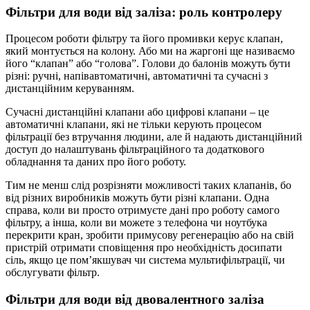
Фільтри для води від заліза: роль контролеру
Процесом роботи фільтру та його промивки керує клапан,
який монтується на колону. Або ми на жаргоні ще називаємо
його “клапан” або “голова”. Голови до балонів можуть бути
різні: ручні, напівавтоматичні, автоматичні та сучасні з
дистанційним керуванням.
Сучасні дистанційні клапани або цифрові клапани – це
автоматичні клапани, які не тільки керують процесом
фільтрації без втручання людини, але й надають дистанційний
доступ до налаштувань фільтраційного та додаткового
обладнання та даних про його роботу.
Тим не менш слід розрізняти можливості таких клапанів, бо
від різних виробників можуть бути різні клапани. Одна
справа, коли ви просто отримуєте дані про роботу самого
фільтру, а інша, коли ви можете з телефона чи ноутбука
перекрити кран, зробити примусову регенерацію або на свій
пристрій отримати сповіщення про необхідність досипати
сіль, якщо це пом’якшувач чи система мультифільтрації, чи
обслугувати фільтр.
Фільтри для води від двовалентного заліза