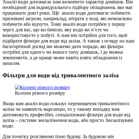
Аналіз води допомагає нам визначити характер домішок. Він
необхідний для індивідуального підбору обладнання, яке має
працювати довгі роки. Ще аналіз води допомагає побачити
приховані загрози, наприклад, нітрати у воді, які неможливо
побачити або відчути. Тому аналіз води потрібен у першу
чергу для вас, що ви бачили, яку води ви п’єте чи
використовуєте у побуті. А нам він потрібен для того, щоб
підібрати фільтри для води від заліза. А також з огляду на наш
багаторічний досвід ми можемо дати поради, які фільтри
потрібні для одного чи іншого типу домішок, і де можна
зекономити, а де краще може навіть взяти обладнання із
запасом.
Фільтри для води від тривалентного заліза
Колони різного розміру
Якщо вам аналіз води показує перевищення тривалентного
заліза чи наявність марганцю, то у такому випадку вам
допоможуть професійні, спеціалізовані фільтри для води від
заліза – системи знезалізнення води, або просто Знезалізувачі
води.
Для початку розглянемо їхню будову. За будовою він