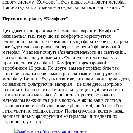
дорогу систему “Комфорт” і буду рідше замінювати матеріал.
Напочатку заплачу менше, а сервіс виявиться той самий…”
Переваги варіанту “Комфорт”
Це судження неправильне. По-перше, варіант “Комфорт”
називається так, тому що ви комфортно користуєтеся
очищеною водою і не переживаєте, що фільтр через 1,5-2 роки
вже буде недофільтровувати через зношений фільтруючий
матеріал. У вас не почнуть з’являтися нальоти на сантехніці,
які потрібно знову відмивати. Фільтруючий матеріал має
пропрацювати у варіанті “Комфорт” задекларовані
виробником 10 років. По-друге, вам не потрібно буде так
часто викликати сервіс-майстрів для заміни фільтруючого
матеріалу. Вони не будуть влаштовувати вам вдома армагедон,
бо замінити фільтруючий матеріал – це ціле діло. Потрібно
від’єднати балон і витягти його на вулицю, щоб витягти та
вимити старий матеріал. А це не так просто, бо балон з
матеріалом важкий та ще й з водою. А якщо ваша система
водопідготовки стоїть ще нижче рівня землі, що її потрібно
витягувати по східцях нагору. Потім спустити колону назад,
засипати новим фільтруючим матеріалом і під’єднати до
водопроводу назад.