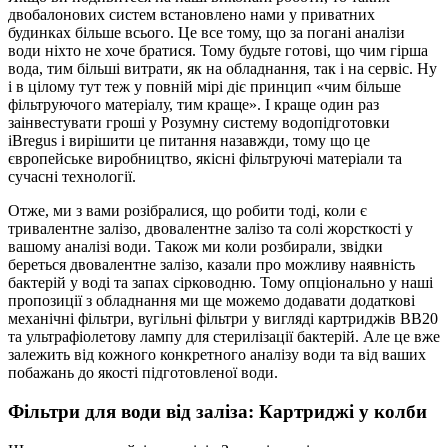
двобалонових систем встановлено нами у приватних
будинках більше всього. Це все тому, що за погані аналізи
води ніхто не хоче братися. Тому будьте готові, що чим гірша
вода, тим більші витрати, як на обладнання, так і на сервіс. Ну
і в цілому тут теж у повній мірі діє принцип «чим більше
фільтруючого матеріалу, тим краще». І краще один раз
заінвестувати гроші у Розумну систему водопідготовки
iBregus і вирішити це питання назавжди, тому що це
європейське виробництво, якісні фільтруючі матеріали та
сучасні технології.
Отже, ми з вами розібралися, що робити тоді, коли є
тривалентне залізо, двовалентне залізо та солі жорсткості у
вашому аналізі води. Також ми коли розбирали, звідки
береться двовалентне залізо, казали про можливу наявність
бактерій у воді та запах сірководню. Тому опціонально у наші
пропозиції з обладнання ми ще можемо додавати додаткові
механічні фільтри, вугільні фільтри у вигляді картриджів ВВ20
та ультрафіолетову лампу для стерилізації бактерій. Але це вже
залежить від кожного конкретного аналізу води та від ваших
побажань до якості підготовленої води.
Фільтри для води від заліза: Картриджі у колби