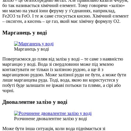
залізо – це безпосередньо метал. Але правильно казати Ферум,
бо так називається хімічний елемент. Тому говорячи «залізо»
ми маємо на увазі іони феруму у з’єднаннях, наприклад,
Fe2O3 та FeO. І те ж саме стосується кисню. Хімічний елемент
– оксиген, а кисень – це газ, який має хімічну формулу О2.
Марганець у воді
Марганець у воді
Повертаємося до плям від заліза у воді – те саме з наявністю
марганцю у воді. Вода зі свердловини може під землею
контактувати не тільки із залізною рудою, а ще й з
марганцевою рудою. Може залізної руди не бути, а може бути
лише марганцева руда. Тоді, вода, якою ви користуєтеся у
побуті буде залишати не іржаві потьоки та плями, а сірі або
чорні.
Двовалентне залізо у воді
Розчинене двовалентне залізо у воді
Може бути інша ситуація, коли вода піднімається зі