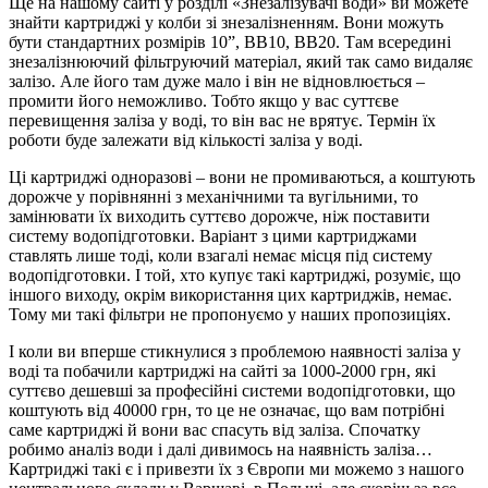
Ще на нашому сайті у розділі «Знезалізувачі води» ви можете
знайти картриджі у колби зі знезалізненням. Вони можуть
бути стандартних розмірів 10”, ВВ10, ВВ20. Там всередині
знезалізнюючий фільтруючий матеріал, який так само видаляє
залізо. Але його там дуже мало і він не відновлюється –
промити його неможливо. Тобто якщо у вас суттєве
перевищення заліза у воді, то він вас не врятує. Термін їх
роботи буде залежати від кількості заліза у воді.
Ці картриджі одноразові – вони не промиваються, а коштують
дорожче у порівнянні з механічними та вугільними, то
замінювати їх виходить суттєво дорожче, ніж поставити
систему водопідготовки. Варіант з цими картриджами
ставлять лише тоді, коли взагалі немає місця під систему
водопідготовки. І той, хто купує такі картриджі, розуміє, що
іншого виходу, окрім використання цих картриджів, немає.
Тому ми такі фільтри не пропонуємо у наших пропозиціях.
І коли ви вперше стикнулися з проблемою наявності заліза у
воді та побачили картриджі на сайті за 1000-2000 грн, які
суттєво дешевші за професійні системи водопідготовки, що
коштують від 40000 грн, то це не означає, що вам потрібні
саме картриджі й вони вас спасуть від заліза. Спочатку
робимо аналіз води і далі дивимось на наявність заліза…
Картриджі такі є і привезти їх з Європи ми можемо з нашого