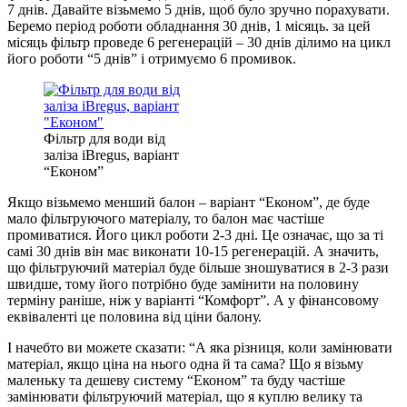
7 днів. Давайте візьмемо 5 днів, щоб було зручно порахувати.
Беремо період роботи обладнання 30 днів, 1 місяць. за цей
місяць фільтр проведе 6 регенерацій – 30 днів ділимо на цикл
його роботи “5 днів” і отримуємо 6 промивок.
Фільтр для води від
заліза iBregus, варіант
“Економ”
Якщо візьмемо менший балон – варіант “Економ”, де буде
мало фільтруючого матеріалу, то балон має частіше
промиватися. Його цикл роботи 2-3 дні. Це означає, що за ті
самі 30 днів він має виконати 10-15 регенерацій. А значить,
що фільтруючий матеріал буде більше зношуватися в 2-3 рази
швидше, тому його потрібно буде замінити на половину
терміну раніше, ніж у варіанті “Комфорт”. А у фінансовому
еквіваленті це половина від ціни балону.
І начебто ви можете сказати: “А яка різниця, коли замінювати
матеріал, якщо ціна на нього одна й та сама? Що я візьму
маленьку та дешеву систему “Економ” та буду частіше
замінювати фільтруючий матеріал, що я куплю велику та