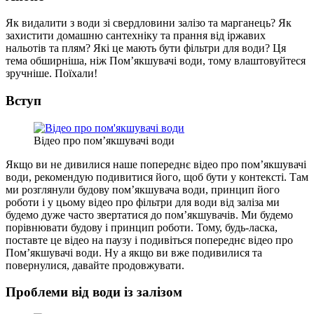
Як видалити з води зі свердловини залізо та марганець? Як
захистити домашню сантехніку та прання від іржавих
нальотів та плям? Які це мають бути фільтри для води? Ця
тема обширніша, ніж Пом’якшувачі води, тому влаштовуйтеся
зручніше. Поїхали!
Вступ
Відео про пом’якшувачі води
Якщо ви не дивилися наше попереднє відео про пом’якшувачі
води, рекомендую подивитися його, щоб бути у контексті. Там
ми розглянули будову пом’якшувача води, принцип його
роботи і у цьому відео про фільтри для води від заліза ми
будемо дуже часто звертатися до пом’якшувачів. Ми будемо
порівнювати будову і принцип роботи. Тому, будь-ласка,
поставте це відео на паузу і подивіться попереднє відео про
Пом’якшувачі води. Ну а якщо ви вже подивилися та
повернулися, давайте продовжувати.
Проблеми від води із залізом