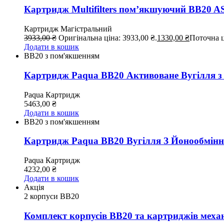
Картридж Multifilters пом’якшуючий BB20 A
Картридж
Магістральний
3933,00
₴
Оригінальна ціна: 3933,00 ₴.
1330,00
₴
Поточна ц
Додати в кошик
ВВ20 з пом'якшенням
Картридж Paqua BB20 Активоване Вугілля з
Paqua
Картридж
5463,00
₴
Додати в кошик
ВВ20 з пом'якшенням
Картридж Paqua BB20 Вугілля З Йонообмі
Paqua
Картридж
4232,00
₴
Додати в кошик
Акція
2 корпуси ВВ20
Комплект корпусів BB20 та картриджів меха