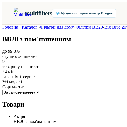
multifilters
Офіційний сервіс-центр Bregus
Головна
›
Каталог
›
Фільтри для дому
›
Фільтри BB20
›
Big Blue 20
ВВ20 з пом'якшенням
до 99,8%
ступінь очищення
9
товарів у наявності
24 міс
гарантія + сервіс
Усі моделі
Сортувати:
Товари
Акція
ВВ20 з пом'якшенням