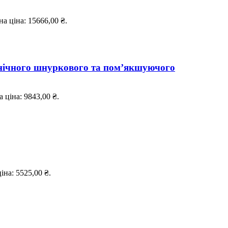
а ціна: 15666,00 ₴.
анічного шнуркового та пом’якшуючого
 ціна: 9843,00 ₴.
іна: 5525,00 ₴.