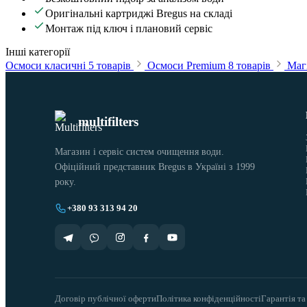
Оригінальні картриджі Bregus на складі
Монтаж під ключ і плановий сервіс
Інші категорії
Осмоси класичні
5 товарів
Осмоси Premium
8 товарів
Магі
multifilters
Магазин і сервіс систем очищення води.
Офіційний представник Bregus в Україні з 1999
року.
+380 93 313 94 20
Договір публічної оферти
Політика конфіденційності
Гарантія та