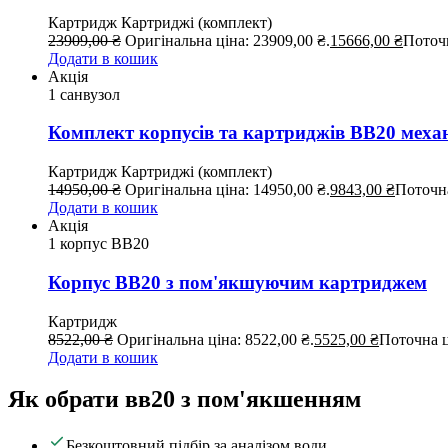
Картридж
Картриджі (комплект)
23909,00
₴
Оригінальна ціна: 23909,00 ₴.
15666,00
₴
Поточн
Додати в кошик
Акція
1 санвузол
Комплект корпусів та картриджів BB20 мех
Картридж
Картриджі (комплект)
14950,00
₴
Оригінальна ціна: 14950,00 ₴.
9843,00
₴
Поточна
Додати в кошик
Акція
1 корпус ВВ20
Корпус ВВ20 з пом'якшуючим картриджем
Картридж
8522,00
₴
Оригінальна ціна: 8522,00 ₴.
5525,00
₴
Поточна ц
Додати в кошик
Як обрати вв20 з пом'якшенням
Безкоштовний підбір за аналізом води