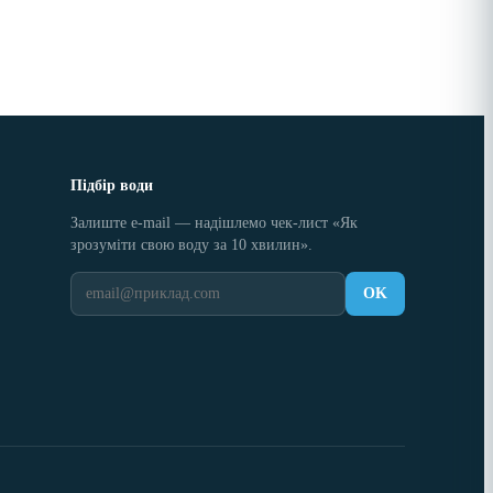
Підбір води
Залиште e-mail — надішлемо чек-лист «Як
зрозуміти свою воду за 10 хвилин».
OK