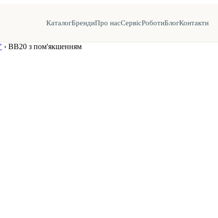
Каталог
Бренди
Про нас
Сервіс
Роботи
Блог
Контакти
"
›
ВВ20 з пом'якшенням