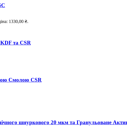
SC
іна: 1330,00 ₴.
 KDF та CSR
нною Смолою CSR
нічного шнуркового 20 мкм та Гранульоване Акти