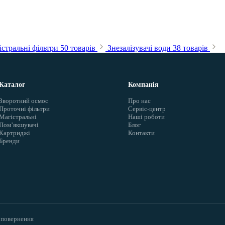
стральні фільтри
50 товарів
Знезалізувачі води
38 товарів
Каталог
Компанія
Зворотний осмос
Про нас
Проточні фільтри
Сервіс-центр
Магістральні
Наші роботи
Помʼякшувачі
Блог
Картриджі
Контакти
Бренди
 повернення