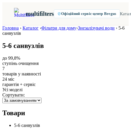
multifilters
Катал
Офіційний сервіс-центр Bregus
Головна
›
Каталог
›
Фільтри для дому
›
Знезалізувачі води
›
5-6
санвузлів
5-6 санвузлів
до 99,8%
ступінь очищення
7
товарів у наявності
24 міс
гарантія + сервіс
Усі моделі
Сортувати:
Товари
5-6 санвузлів