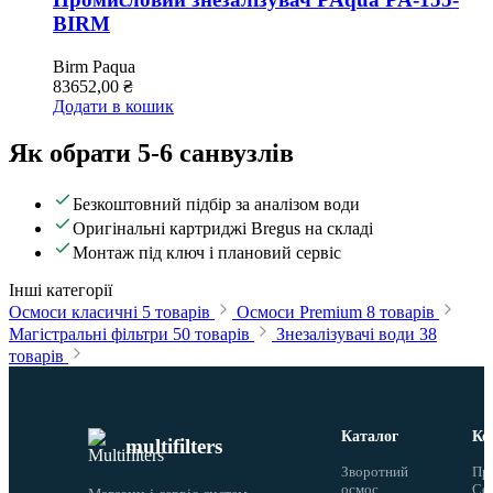
BIRM
Birm
Paqua
83652,00
₴
Додати в кошик
Як обрати 5-6 санвузлів
Безкоштовний підбір за аналізом води
Оригінальні картриджі Bregus на складі
Монтаж під ключ і плановий сервіс
Інші категорії
Осмоси класичні
5 товарів
Осмоси Premium
8 товарів
Магістральні фільтри
50 товарів
Знезалізувачі води
38
товарів
Каталог
Ко
multifilters
Зворотний
Пр
осмос
Сер