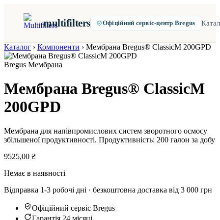
multifilters
Катал
Офіційний сервіс-центр Bregus
Каталог
›
Компоненти
›
Мембрана Bregus® ClassicM 200GPD
Bregus
Мембрана
Мембрана Bregus® ClassicM
200GPD
Мембрана для напівпромислових систем зворотного осмосу
збільшеної продуктивності. Продуктивність: 200 галон за добу
9525,00
₴
Немає в наявності
Відправка 1-3 робочі дні · безкоштовна доставка від 3 000 грн
Офіційний сервіс Bregus
Гарантія 24 місяці