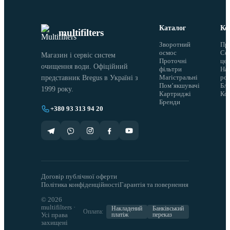
Каталог
Ко
multifilters
Зворотний
Пр
осмос
Сер
Магазин і сервіс систем
Проточні
це
очищення води. Офіційний
фільтри
На
Магістральні
ро
представник Bregus в Україні з
Помʼякшувачі
Бло
1999 року.
Картриджі
Ко
Бренди
+380 93 313 94 20
Договір публічної оферти
Політика конфіденційності
Гарантія та повернення
© 2026
multifilters ·
Накладений
Банківський
Оплата:
Усі права
платіж
переказ
захищені