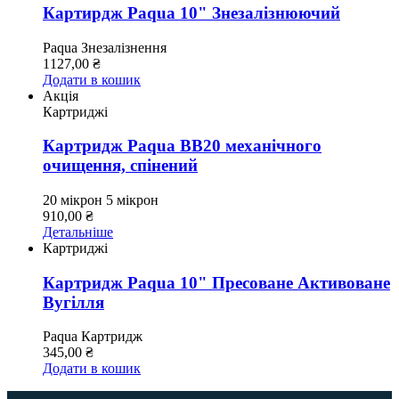
Картирдж Paqua 10" Знезалізнюючий
Paqua
Знезалізнення
1127,00
₴
Додати в кошик
Акція
Картриджі
Картридж Paqua BB20 механічного
очищення, спінений
20 мікрон
5 мікрон
910,00
₴
Детальніше
Картриджі
Картридж Paqua 10" Пресоване Активоване
Вугілля
Paqua
Картридж
345,00
₴
Додати в кошик