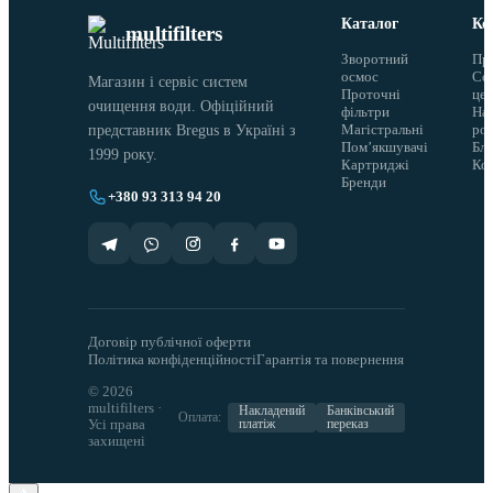
Каталог
Ко
multifilters
Зворотний
Пр
осмос
Сер
Магазин і сервіс систем
Проточні
це
очищення води. Офіційний
фільтри
На
Магістральні
ро
представник Bregus в Україні з
Помʼякшувачі
Бло
1999 року.
Картриджі
Ко
Бренди
+380 93 313 94 20
Договір публічної оферти
Політика конфіденційності
Гарантія та повернення
© 2026
multifilters ·
Накладений
Банківський
Оплата:
Усі права
платіж
переказ
захищені