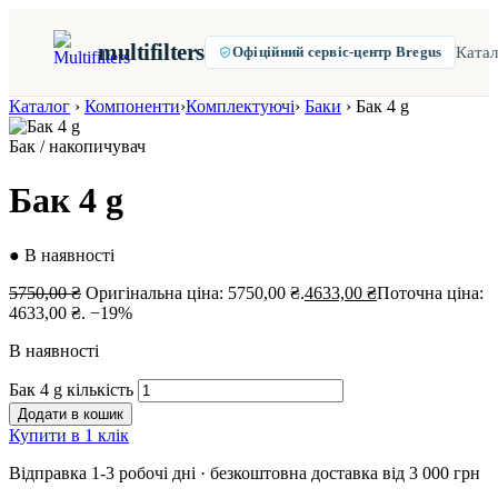
multifilters
Катал
Офіційний сервіс-центр Bregus
Каталог
›
Компоненти
›
Комплектуючі
›
Баки
›
Бак 4 g
Бак / накопичувач
Бак 4 g
● В наявності
5750,00
₴
Оригінальна ціна: 5750,00 ₴.
4633,00
₴
Поточна ціна:
4633,00 ₴.
−19%
В наявності
Бак 4 g кількість
Додати в кошик
Купити в 1 клік
Відправка 1-3 робочі дні · безкоштовна доставка від 3 000 грн